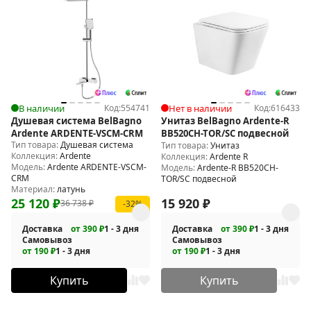
В наличии
Код:
554741
Нет в наличии
Код:
616433
Душевая система BelBagno
Унитаз BelBagno Ardente-R
Ardente ARDENTE-VSCM-CRM
BB520CH-TOR/SC подвесной
Тип товара:
Душевая система
Тип товара:
Унитаз
Коллекция:
Ardente
Коллекция:
Ardente R
Модель:
Ardente ARDENTE-VSCM-
Модель:
Ardente-R BB520CH-
CRM
TOR/SC подвесной
Материал:
латунь
25 120
₽
15 920
₽
36 738
₽
-32%
Доставка
от 390 ₽
1 - 3 дня
Доставка
от 390 ₽
1 - 3 дня
Самовывоз
Самовывоз
от 190 ₽
1 - 3 дня
от 190 ₽
1 - 3 дня
Купить
Купить