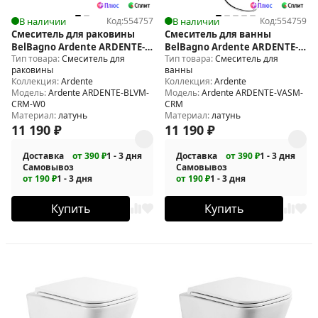
В наличии
Код:
554757
В наличии
Код:
554759
Смеситель для раковины
Смеситель для ванны
BelBagno Ardente ARDENTE-
BelBagno Ardente ARDENTE-
Тип товара:
Смеситель для
Тип товара:
Смеситель для
BLVM-CRM-W0
VASM-CRM
раковины
ванны
Коллекция:
Ardente
Коллекция:
Ardente
Модель:
Ardente ARDENTE-BLVM-
Модель:
Ardente ARDENTE-VASM-
CRM-W0
CRM
Материал:
латунь
Материал:
латунь
11 190
₽
11 190
₽
Доставка
от 390 ₽
1 - 3 дня
Доставка
от 390 ₽
1 - 3 дня
Самовывоз
Самовывоз
от 190 ₽
1 - 3 дня
от 190 ₽
1 - 3 дня
Купить
Купить