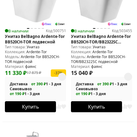
В наличии
Код:
500751
В наличии
Код:
503455
Унитаз BelBagno Ardente-Tor
Унитаз BelBagno Ardente-Tor
BB520CH-TOR подвесной
BB520CH-TOR/BB2322SC
Тип товара:
Унитаз
Тип товара:
Унитаз
подвесной
Коллекция:
Ardente-Tor
Коллекция:
Ardente-Tor
Модель:
Ardente-Tor BB520CH-
Модель:
Ardente-Tor BB520CH-
TOR подвесной
TOR/BB2322SC подвесной
Материал:
фаянс
Материал:
фаянс
11 330
₽
15 040
₽
17 875
₽
-37%
Доставка
от 390 ₽
1 - 3 дня
Доставка
от 390 ₽
1 - 3 дня
Самовывоз
Самовывоз
от 190 ₽
1 - 3 дня
от 190 ₽
1 - 3 дня
Купить
Купить