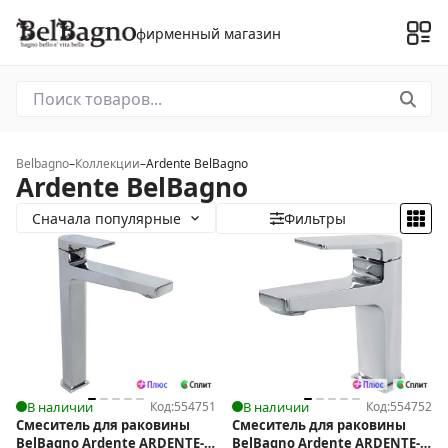
фирменный магазин
Belbagno
–
Коллекции
–
Ardente BelBagno
Ardente BelBagno
Сначала популярные
Фильтры
В наличии
Код:
554751
В наличии
Код:
554752
Смеситель для раковины
Смеситель для раковины
BelBagno Ardente ARDENTE-
BelBagno Ardente ARDENTE-