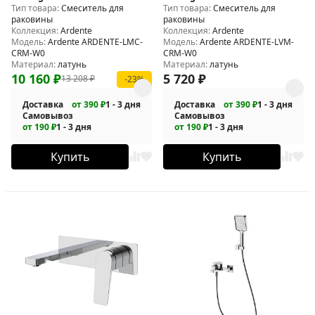
Тип товара:
Смеситель для
Тип товара:
Смеситель для
LMC-CRM-W0
LVM-CRM-W0
раковины
раковины
Коллекция:
Ardente
Коллекция:
Ardente
Модель:
Ardente ARDENTE-LMC-
Модель:
Ardente ARDENTE-LVM-
CRM-W0
CRM-W0
Материал:
латунь
Материал:
латунь
10 160
₽
5 720
₽
13 208
₽
-23%
Доставка
от 390 ₽
1 - 3 дня
Доставка
от 390 ₽
1 - 3 дня
Самовывоз
Самовывоз
от 190 ₽
1 - 3 дня
от 190 ₽
1 - 3 дня
Купить
Купить