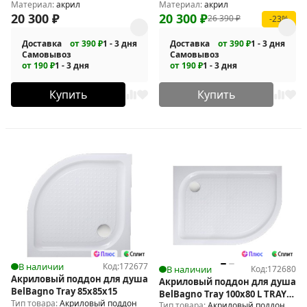
Материал:
акрил
Материал:
акрил
20 300
₽
20 300
₽
26 390
₽
-23%
Доставка
от 390 ₽
1 - 3 дня
Доставка
от 390 ₽
1 - 3 дня
Самовывоз
Самовывоз
от 190 ₽
1 - 3 дня
от 190 ₽
1 - 3 дня
Купить
Купить
В наличии
Код:
172677
В наличии
Код:
172680
Акриловый поддон для душа
Акриловый поддон для душа
BelBagno Tray 85x85x15
BelBagno Tray 100x80 L TRAY-
Тип товара:
Акриловый поддон
Тип товара:
Акриловый поддон
BB-RH-100/80-550-15-W-L