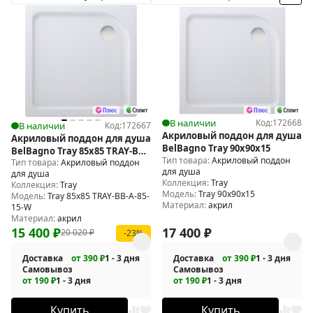
В наличии
Код:
172668
В наличии
Код:
172667
Акриловый поддон для душа
Акриловый поддон для душа
BelBagno Tray 90x90x15
BelBagno Tray 85х85 TRAY-BB-
Тип товара:
Акриловый поддон
Тип товара:
Акриловый поддон
A-85-15-W
для душа
для душа
Коллекция:
Tray
Коллекция:
Tray
Модель:
Tray 90x90x15
Модель:
Tray 85х85 TRAY-BB-A-85-
Материал:
акрил
15-W
Материал:
акрил
15 400
₽
17 400
₽
20 020
₽
-23%
Доставка
от 390 ₽
1 - 3 дня
Доставка
от 390 ₽
1 - 3 дня
Самовывоз
Самовывоз
от 190 ₽
1 - 3 дня
от 190 ₽
1 - 3 дня
Купить
Купить