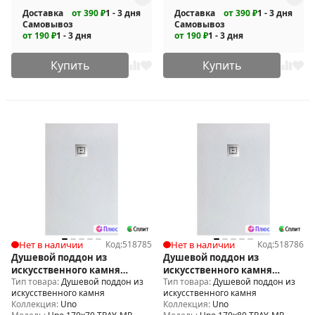
Доставка
от 390 ₽
1 - 3 дня
Доставка
от 390 ₽
1 - 3 дня
Самовывоз
Самовывоз
от 190 ₽
1 - 3 дня
от 190 ₽
1 - 3 дня
Купить
Купить
Нет в наличии
Код:
518785
Нет в наличии
Код:
518786
Душевой поддон из
Душевой поддон из
искусственного камня
искусственного камня
Тип товара:
Душевой поддон из
Тип товара:
Душевой поддон из
BelBagno Uno 170x70 TRAY-
BelBagno Uno 170x80 TRAY-
искусственного камня
искусственного камня
MR-UNO-AH-170/70-35-W-CR
MR-UNO-AH-170/80-35-W-CR
Коллекция:
Uno
Коллекция:
Uno