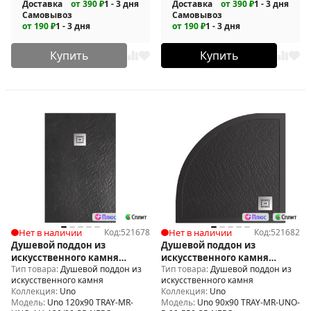
Доставка
от 390 ₽
1 - 3 дня
Доставка
от 390 ₽
1 - 3 дня
Самовывоз
Самовывоз
от 190 ₽
1 - 3 дня
от 190 ₽
1 - 3 дня
Купить
Купить
Нет в наличии
Код:
521678
Нет в наличии
Код:
521682
Душевой поддон из
Душевой поддон из
искусственного камня
искусственного камня
Тип товара:
Душевой поддон из
Тип товара:
Душевой поддон из
BelBagno Uno 120x90 TRAY-
BelBagno Uno 90x90 TRAY-MR-
искусственного камня
искусственного камня
MR-UNO-AH-120/90-35-NERO
UNO-R-90-550-35-NERO
Коллекция:
Uno
Коллекция:
Uno
Модель:
Uno 120x90 TRAY-MR-
Модель:
Uno 90x90 TRAY-MR-UNO-