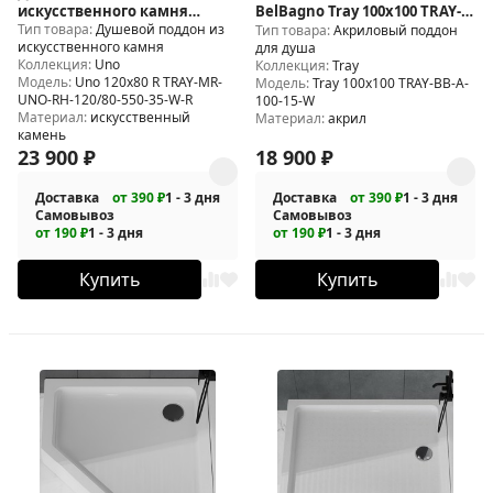
искусственного камня
BelBagno Tray 100x100 TRAY-
Тип товара:
Душевой поддон из
BelBagno Uno 120x80 R TRAY-
BB-A-100-15-W
Тип товара:
Акриловый поддон
искусственного камня
для душа
MR-UNO-RH-120/80-550-35-W-R
Коллекция:
Uno
Коллекция:
Tray
Модель:
Uno 120x80 R TRAY-MR-
Модель:
Tray 100x100 TRAY-BB-A-
UNO-RH-120/80-550-35-W-R
100-15-W
Материал:
искусственный
Материал:
акрил
камень
23 900
₽
18 900
₽
Доставка
от 390 ₽
1 - 3 дня
Доставка
от 390 ₽
1 - 3 дня
Самовывоз
Самовывоз
от 190 ₽
1 - 3 дня
от 190 ₽
1 - 3 дня
Купить
Купить