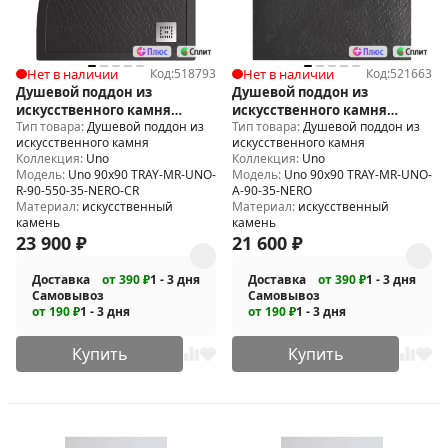
Нет в наличии
Код:
518793
Нет в наличии
Код:
521663
Душевой поддон из
Душевой поддон из
искусственного камня
искусственного камня
Тип товара:
Душевой поддон из
Тип товара:
Душевой поддон из
BelBagno Uno 90x90 TRAY-MR-
BelBagno Uno 90x90 TRAY-MR-
искусственного камня
искусственного камня
UNO-R-90-550-35-NERO-CR
UNO-A-90-35-NERO
Коллекция:
Uno
Коллекция:
Uno
Модель:
Uno 90x90 TRAY-MR-UNO-
Модель:
Uno 90x90 TRAY-MR-UNO-
R-90-550-35-NERO-CR
A-90-35-NERO
Материал:
искусственный
Материал:
искусственный
камень
камень
23 900
₽
21 600
₽
Доставка
от 390 ₽
1 - 3 дня
Доставка
от 390 ₽
1 - 3 дня
Самовывоз
Самовывоз
от 190 ₽
1 - 3 дня
от 190 ₽
1 - 3 дня
Купить
Купить