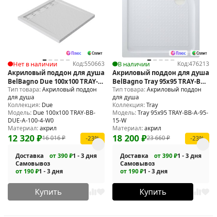
Нет в наличии
Код:
550663
В наличии
Код:
476213
Акриловый поддон для душа
Акриловый поддон для душа
BelBagno Due 100x100 TRAY-
BelBagno Tray 95х95 TRAY-BB-
Тип товара:
Акриловый поддон
Тип товара:
Акриловый поддон
BB-DUE-A-100-4-W0
A-95-15-W
для душа
для душа
Коллекция:
Due
Коллекция:
Tray
Модель:
Due 100x100 TRAY-BB-
Модель:
Tray 95х95 TRAY-BB-A-95-
DUE-A-100-4-W0
15-W
Материал:
акрил
Материал:
акрил
12 320
₽
18 200
₽
16 016
₽
23 660
₽
-23%
-23%
Доставка
от 390 ₽
1 - 3 дня
Доставка
от 390 ₽
1 - 3 дня
Самовывоз
Самовывоз
от 190 ₽
1 - 3 дня
от 190 ₽
1 - 3 дня
Купить
Купить