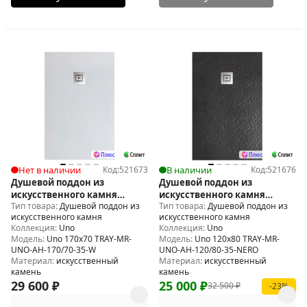
Нет в наличии
Код:
521673
В наличии
Код:
521676
Душевой поддон из
Душевой поддон из
искусственного камня
искусственного камня
Тип товара:
Душевой поддон из
Тип товара:
Душевой поддон из
BelBagno Uno 170x70 TRAY-
BelBagno Uno 120x80 TRAY-
искусственного камня
искусственного камня
MR-UNO-AH-170/70-35-W
MR-UNO-AH-120/80-35-NERO
Коллекция:
Uno
Коллекция:
Uno
Модель:
Uno 170x70 TRAY-MR-
Модель:
Uno 120x80 TRAY-MR-
UNO-AH-170/70-35-W
UNO-AH-120/80-35-NERO
Материал:
искусственный
Материал:
искусственный
камень
камень
29 600
₽
25 000
₽
32 500
₽
-23%