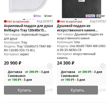
Нет в наличии
Код:
263872
Нет в наличии
Код:
518762
Акриловый поддон для душа
Душевой поддон из
BelBagno Tray 120x80x15
искусственного камня
Тип товара:
Душевой поддон из
TRAY-BB-RH-120/80-550-15-W-L
Тип товара:
Акриловый поддон
BelBagno Uno 90x90 TRAY-MR-
искусственного камня
для душа
UNO-A-90-35-NERO-CR
Коллекция:
Uno
Коллекция:
Tray
Модель:
Uno 90x90 TRAY-MR-UNO-
Модель:
Tray 120x80x15 TRAY-BB-
A-90-35-NERO-CR
RH-120/80-550-15-W-L
Материал:
искусственный
Материал:
акрил
камень
20 900
₽
24 300
₽
Доставка
от 390 ₽
1 - 3 дня
Доставка
от 390 ₽
1 - 3 дня
Самовывоз
Самовывоз
от 190 ₽
1 - 3 дня
от 190 ₽
1 - 3 дня
Купить
Купить