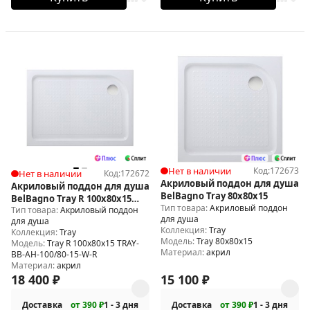
Нет в наличии
Код:
172673
Нет в наличии
Код:
172672
Акриловый поддон для душа
Акриловый поддон для душа
BelBagno Tray 80x80x15
BelBagno Tray R 100x80x15
Тип товара:
Акриловый поддон
Тип товара:
Акриловый поддон
TRAY-BB-AH-100/80-15-W-R
для душа
для душа
Коллекция:
Tray
Коллекция:
Tray
Модель:
Tray 80x80x15
Модель:
Tray R 100x80x15 TRAY-
Материал:
акрил
BB-AH-100/80-15-W-R
Материал:
акрил
18 400
₽
15 100
₽
Доставка
от 390 ₽
1 - 3 дня
Доставка
от 390 ₽
1 - 3 дня