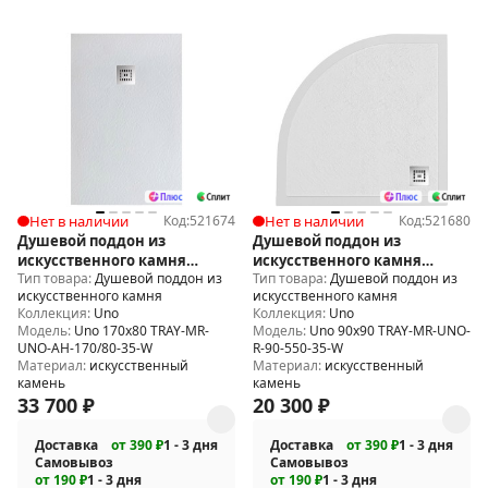
Нет в наличии
Код:
521674
Нет в наличии
Код:
521680
Душевой поддон из
Душевой поддон из
искусственного камня
искусственного камня
Тип товара:
Душевой поддон из
Тип товара:
Душевой поддон из
BelBagno Uno 170x80 TRAY-
BelBagno Uno 90x90 TRAY-MR-
искусственного камня
искусственного камня
MR-UNO-AH-170/80-35-W
UNO-R-90-550-35-W
Коллекция:
Uno
Коллекция:
Uno
Модель:
Uno 170x80 TRAY-MR-
Модель:
Uno 90x90 TRAY-MR-UNO-
UNO-AH-170/80-35-W
R-90-550-35-W
Материал:
искусственный
Материал:
искусственный
камень
камень
33 700
₽
20 300
₽
Доставка
от 390 ₽
1 - 3 дня
Доставка
от 390 ₽
1 - 3 дня
Самовывоз
Самовывоз
от 190 ₽
1 - 3 дня
от 190 ₽
1 - 3 дня