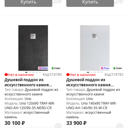
Купить
Купить
Нет в наличии
Код:
518780
Нет в наличии
Код:
518782
Душевой поддон из
Душевой поддон из
искусственного камня
искусственного камня
Тип товара:
Душевой поддон из
Тип товара:
Душевой поддон из
BelBagno Uno 120x90 TRAY-
BelBagno Uno 140x90 TRAY-
искусственного камня
искусственного камня
MR-UNO-AH-120/90-35-NERO-
MR-UNO-AH-140/90-35-W-CR
Коллекция:
Uno
Коллекция:
Uno
CR
Модель:
Uno 120x90 TRAY-MR-
Модель:
Uno 140x90 TRAY-MR-
UNO-AH-120/90-35-NERO-CR
UNO-AH-140/90-35-W-CR
Материал:
искусственный
Материал:
искусственный
камень
камень
30 100
₽
33 900
₽