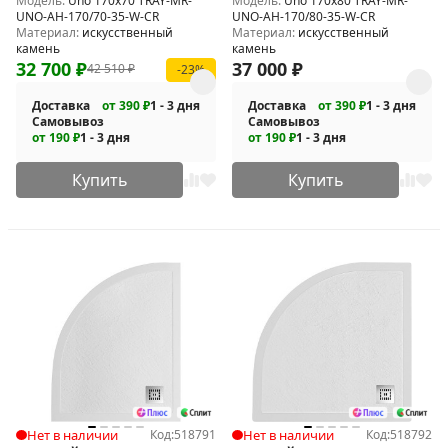
Модель:
Uno 170x70 TRAY-MR-
Модель:
Uno 170x80 TRAY-MR-
UNO-AH-170/70-35-W-CR
UNO-AH-170/80-35-W-CR
Материал:
искусственный
Материал:
искусственный
камень
камень
32 700
₽
37 000
₽
42 510
₽
-23%
Доставка
от 390 ₽
1 - 3 дня
Доставка
от 390 ₽
1 - 3 дня
Самовывоз
Самовывоз
от 190 ₽
1 - 3 дня
от 190 ₽
1 - 3 дня
Купить
Купить
Нет в наличии
Код:
518791
Нет в наличии
Код:
518792