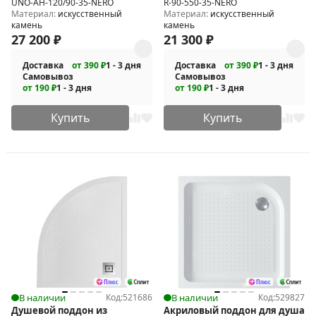
UNO-AH-120/90-35-NERO
R-90-550-35-NERO
Материал:
искусственный
Материал:
искусственный
камень
камень
27 200
₽
21 300
₽
Доставка
от 390 ₽
1 - 3 дня
Доставка
от 390 ₽
1 - 3 дня
Самовывоз
Самовывоз
от 190 ₽
1 - 3 дня
от 190 ₽
1 - 3 дня
Купить
Купить
В наличии
Код:
521686
В наличии
Код:
529827
Душевой поддон из
Акриловый поддон для душа