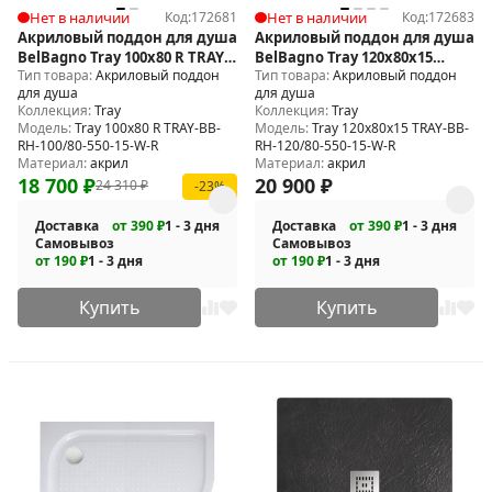
Нет в наличии
Код:
172681
Нет в наличии
Код:
172683
Акриловый поддон для душа
Акриловый поддон для душа
BelBagno Tray 100x80 R TRAY-
BelBagno Tray 120x80x15
Тип товара:
Акриловый поддон
Тип товара:
Акриловый поддон
BB-RH-100/80-550-15-W-R
TRAY-BB-RH-120/80-550-15-W-R
для душа
для душа
Коллекция:
Tray
Коллекция:
Tray
Модель:
Tray 100x80 R TRAY-BB-
Модель:
Tray 120x80x15 TRAY-BB-
RH-100/80-550-15-W-R
RH-120/80-550-15-W-R
Материал:
акрил
Материал:
акрил
18 700
₽
20 900
₽
24 310
₽
-23%
Доставка
от 390 ₽
1 - 3 дня
Доставка
от 390 ₽
1 - 3 дня
Самовывоз
Самовывоз
от 190 ₽
1 - 3 дня
от 190 ₽
1 - 3 дня
Купить
Купить