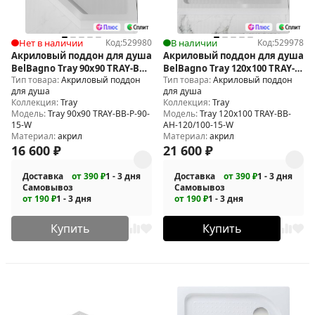
Нет в наличии
Код:
529980
В наличии
Код:
529978
Акриловый поддон для душа
Акриловый поддон для душа
BelBagno Tray 90x90 TRAY-BB-
BelBagno Tray 120x100 TRAY-
Тип товара:
Акриловый поддон
Тип товара:
Акриловый поддон
P-90-15-W
BB-AH-120/100-15-W
для душа
для душа
Коллекция:
Tray
Коллекция:
Tray
Модель:
Tray 90x90 TRAY-BB-P-90-
Модель:
Tray 120x100 TRAY-BB-
15-W
AH-120/100-15-W
Материал:
акрил
Материал:
акрил
16 600
₽
21 600
₽
Доставка
от 390 ₽
1 - 3 дня
Доставка
от 390 ₽
1 - 3 дня
Самовывоз
Самовывоз
от 190 ₽
1 - 3 дня
от 190 ₽
1 - 3 дня
Купить
Купить