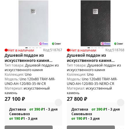
Нет в наличии
Код:
518767
Нет в наличии
Код:
518768
Душевой поддон из
Душевой поддон из
искусственного камня
искусственного камня
Тип товара:
Душевой поддон из
Тип товара:
Душевой поддон из
BelBagno Uno 120x80 TRAY-
BelBagno Uno 120x80 TRAY-
искусственного камня
искусственного камня
MR-UNO-AH-120/80-35-W-CR
MR-UNO-AH-120/80-35-NERO-
Коллекция:
Uno
Коллекция:
Uno
CR
Модель:
Uno 120x80 TRAY-MR-
Модель:
Uno 120x80 TRAY-MR-
UNO-AH-120/80-35-W-CR
UNO-AH-120/80-35-NERO-CR
Материал:
искусственный
Материал:
искусственный
камень
камень
27 100
₽
27 800
₽
Доставка
от 390 ₽
1 - 3 дня
Доставка
от 390 ₽
1 - 3 дня
Самовывоз
Самовывоз
от 190 ₽
1 - 3 дня
от 190 ₽
1 - 3 дня