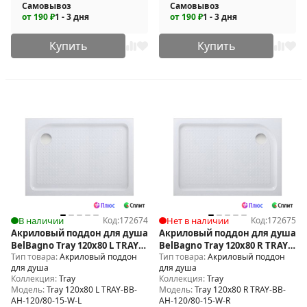
Самовывоз
Самовывоз
от 190 ₽
1 - 3 дня
от 190 ₽
1 - 3 дня
Купить
Купить
В наличии
Код:
172674
Нет в наличии
Код:
172675
Акриловый поддон для душа
Акриловый поддон для душа
BelBagno Tray 120x80 L TRAY-
BelBagno Tray 120x80 R TRAY-
Тип товара:
Акриловый поддон
Тип товара:
Акриловый поддон
BB-AH-120/80-15-W-L
BB-AH-120/80-15-W-R
для душа
для душа
Коллекция:
Tray
Коллекция:
Tray
Модель:
Tray 120x80 L TRAY-BB-
Модель:
Tray 120x80 R TRAY-BB-
AH-120/80-15-W-L
AH-120/80-15-W-R