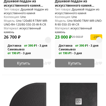
Душевой поддон из
Душевой поддон из
искусственного камня
искусственного камня
Тип товара:
Душевой поддон из
Тип товара:
Душевой поддон из
BelBagno Uno 120x80 R TRAY-
BelBagno Uno 90x90 TRAY-MR-
искусственного камня
искусственного камня
MR-UNO-RH-120/80-550-35-W-R-
UNO-R-90-550-35-W-CR
Коллекция:
Uno
Коллекция:
Uno
CR
Модель:
Uno 120x80 R TRAY-MR-
Модель:
Uno 90x90 TRAY-MR-UNO-
UNO-RH-120/80-550-35-W-R-CR
R-90-550-35-W-CR
Материал:
искусственный
Материал:
искусственный
камень
камень
26 700
₽
23 000
₽
29 900
₽
-23%
Доставка
от 390 ₽
1 - 3 дня
Доставка
от 390 ₽
1 - 3 дня
Самовывоз
Самовывоз
от 190 ₽
1 - 3 дня
от 190 ₽
1 - 3 дня
Купить
Купить