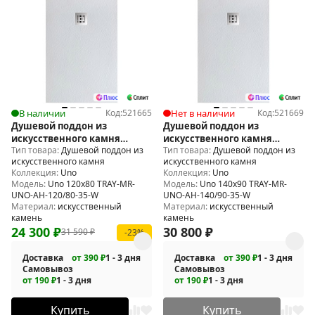
В наличии
Код:
521665
Нет в наличии
Код:
521669
Душевой поддон из
Душевой поддон из
искусственного камня
искусственного камня
Тип товара:
Душевой поддон из
Тип товара:
Душевой поддон из
BelBagno Uno 120x80 TRAY-
BelBagno Uno 140x90 TRAY-
искусственного камня
искусственного камня
MR-UNO-AH-120/80-35-W
MR-UNO-AH-140/90-35-W
Коллекция:
Uno
Коллекция:
Uno
Модель:
Uno 120x80 TRAY-MR-
Модель:
Uno 140x90 TRAY-MR-
UNO-AH-120/80-35-W
UNO-AH-140/90-35-W
Материал:
искусственный
Материал:
искусственный
камень
камень
24 300
₽
30 800
₽
31 590
₽
-23%
Доставка
от 390 ₽
1 - 3 дня
Доставка
от 390 ₽
1 - 3 дня
Самовывоз
Самовывоз
от 190 ₽
1 - 3 дня
от 190 ₽
1 - 3 дня
Купить
Купить