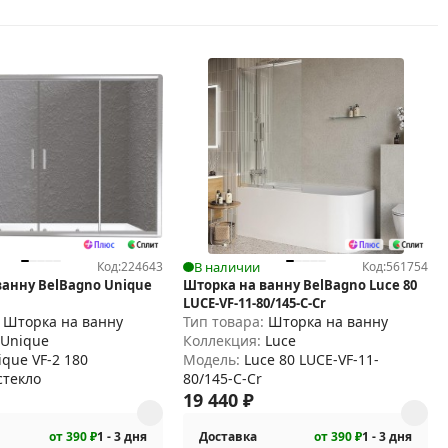
Код:
224643
В наличии
Код:
561754
ванну BelBagno Unique
Шторка на ванну BelBagno Luce 80
LUCE-VF-11-80/145-C-Cr
:
Шторка на ванну
Тип товара:
Шторка на ванну
:
Unique
Коллекция:
Luce
ique VF-2 180
Модель:
Luce 80 LUCE-VF-11-
стекло
80/145-C-Cr
19 440
₽
от 390 ₽
1 - 3 дня
Доставка
от 390 ₽
1 - 3 дня