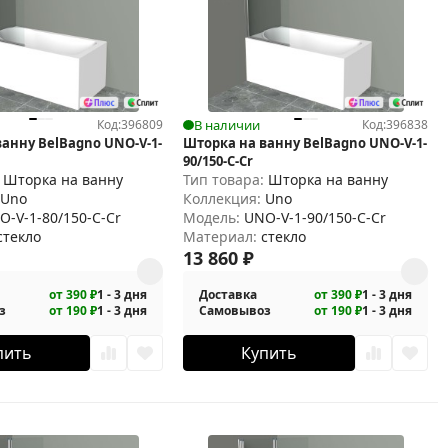
Код:
396809
В наличии
Код:
396838
анну BelBagno UNO-V-1-
Шторка на ванну BelBagno UNO-V-1-
90/150-C-Cr
:
Шторка на ванну
Тип товара:
Шторка на ванну
:
Uno
Коллекция:
Uno
O-V-1-80/150-C-Cr
Модель:
UNO-V-1-90/150-C-Cr
стекло
Материал:
стекло
13 860
₽
от 390 ₽
1 - 3 дня
Доставка
от 390 ₽
1 - 3 дня
з
от 190 ₽
1 - 3 дня
Самовывоз
от 190 ₽
1 - 3 дня
пить
Купить