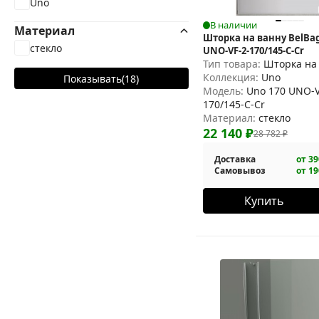
Uno
В наличии
Материал
Шторка на ванну BelBag
стекло
UNO-VF-2-170/145-C-Cr
Тип товара:
Шторка на
Коллекция:
Uno
Показывать
(
18
)
Модель:
Uno 170 UNO-V
170/145-C-Cr
Материал:
стекло
22 140
₽
28 782
₽
Доставка
от 39
Самовывоз
от 19
Купить