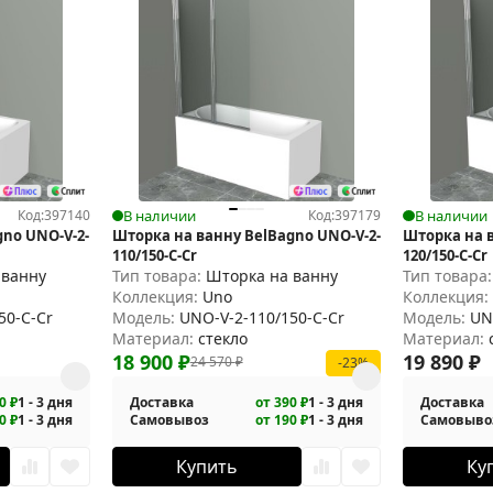
Код:
397140
В наличии
Код:
397179
В наличии
no UNO-V-2-
Шторка на ванну BelBagno UNO-V-2-
Шторка на в
110/150-C-Cr
120/150-C-Cr
 ванну
Тип товара:
Шторка на ванну
Тип товара
Коллекция:
Uno
Коллекция
50-C-Cr
Модель:
UNO-V-2-110/150-C-Cr
Модель:
UN
Материал:
стекло
Материал:
18 900
₽
19 890
₽
24 570
₽
-23%
0 ₽
1 - 3 дня
Доставка
от 390 ₽
1 - 3 дня
Доставка
0 ₽
1 - 3 дня
Самовывоз
от 190 ₽
1 - 3 дня
Самовыво
Купить
Ку