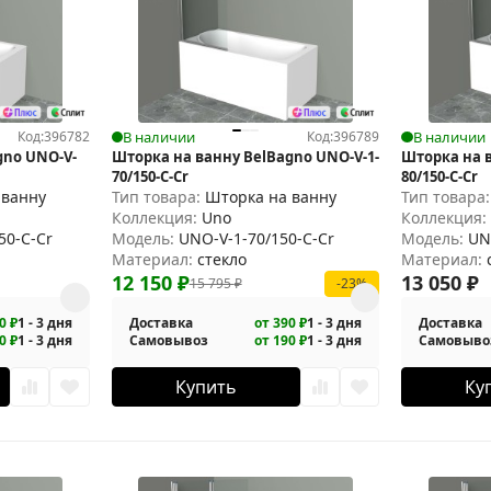
Код:
396782
В наличии
Код:
396789
В наличии
gno UNO-V-
Шторка на ванну BelBagno UNO-V-1-
Шторка на в
70/150-C-Cr
80/150-C-Cr
 ванну
Тип товара:
Шторка на ванну
Тип товара
Коллекция:
Uno
Коллекция
50-C-Cr
Модель:
UNO-V-1-70/150-C-Cr
Модель:
UN
Материал:
стекло
Материал:
12 150
₽
13 050
₽
15 795
₽
-23%
0 ₽
1 - 3 дня
Доставка
от 390 ₽
1 - 3 дня
Доставка
0 ₽
1 - 3 дня
Самовывоз
от 190 ₽
1 - 3 дня
Самовыво
Купить
Ку