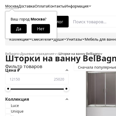
Москва
Доставка
Оплата
Контакты
Информация
Ваш город
Москва
?
Каталог
Коллекции
Смесители
Души
Унитазы
Мебель для ван
Belbagno
–
Душевые ограждения
–
Шторки на ванну BelBagno
Шторки на ванну BelBag
Фильтр товаров
Сначала популярны
Цена ₽
Коллекция
Luce
Unique