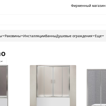
Фирменный магазин
ны
Раковины
Инсталляции
Ванны
Душевые ограждения
Еще
no
е