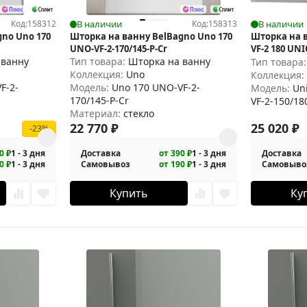
Код:
158312
В наличии
Код:
158313
В наличии
no Uno 170
Шторка на ванну BelBagno Uno 170
Шторка на 
UNO-VF-2-170/145-P-Cr
VF-2 180 UNI
 ванну
Тип товара:
Шторка на ванну
Тип товара
Коллекция:
Uno
Коллекция
F-2-
Модель:
Uno 170 UNO-VF-2-
Модель:
Un
170/145-P-Cr
VF-2-150/18
Материал:
стекло
22 770
₽
25 020
₽
-23%
0 ₽
1 - 3 дня
Доставка
от 390 ₽
1 - 3 дня
Доставка
0 ₽
1 - 3 дня
Самовывоз
от 190 ₽
1 - 3 дня
Самовыво
Купить
Ку