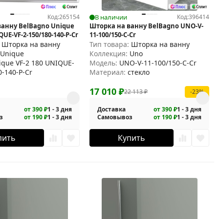
Код:
265154
В наличии
Код:
396414
ванну BelBagno Unique
Шторка на ванну BelBagno UNO-V-
QUE-VF-2-150/180-140-P-Cr
11-100/150-C-Cr
:
Шторка на ванну
Тип товара:
Шторка на ванну
:
Unique
Коллекция:
Uno
ique VF-2 180 UNIQUE-
Модель:
UNO-V-11-100/150-C-Cr
0-140-P-Cr
Материал:
стекло
17 010
₽
22 113
₽
-23%
от 390 ₽
1 - 3 дня
Доставка
от 390 ₽
1 - 3 дня
з
от 190 ₽
1 - 3 дня
Самовывоз
от 190 ₽
1 - 3 дня
пить
Купить