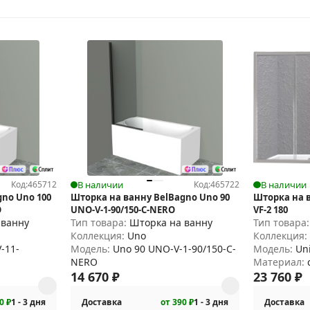
Код:
465712
В наличии
Код:
465722
В наличии
no Uno 100
Шторка на ванну BelBagno Uno 90
Шторка на 
O
UNO-V-1-90/150-C-NERO
VF-2 180
 ванну
Тип товара:
Шторка на ванну
Тип товара
Коллекция:
Uno
Коллекция
-11-
Модель:
Uno 90 UNO-V-1-90/150-C-
Модель:
Un
NERO
Материал:
14 670
₽
23 760
₽
0 ₽
1 - 3 дня
Доставка
от 390 ₽
1 - 3 дня
Доставка