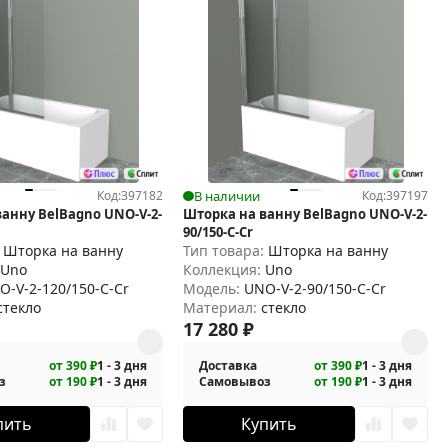
Код:
397182
В наличии
Код:
397197
анну BelBagno UNO-V-2-
Шторка на ванну BelBagno UNO-V-2-
90/150-C-Cr
:
Шторка на ванну
Тип товара:
Шторка на ванну
:
Uno
Коллекция:
Uno
O-V-2-120/150-C-Cr
Модель:
UNO-V-2-90/150-C-Cr
стекло
Материал:
стекло
17 280
₽
от 390 ₽
1 - 3 дня
Доставка
от 390 ₽
1 - 3 дня
з
от 190 ₽
1 - 3 дня
Самовывоз
от 190 ₽
1 - 3 дня
пить
Купить