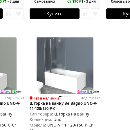
0 ₽
1 - 3 дня
Самовывоз
от 190 ₽
1 - 3 дня
Самовыво
Купить
Ку
Код:
396769
Нет в наличии
Код:
396776
gno UNO-V-
Шторка на ванну BelBagno UNO-V-
11-120/150-P-Cr
 ванну
Тип товара:
Шторка на ванну
Коллекция:
Uno
150-C-Cr
Модель:
UNO-V-11-120/150-P-Cr