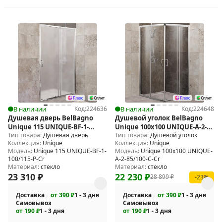
В наличии
Код:
224636
В наличии
Код:
224648
Душевая дверь BelBagno
Душевой уголок BelBagno
Unique 115 UNIQUE-BF-1-
Unique 100х100 UNIQUE-A-2-
Тип товара:
Душевая дверь
Тип товара:
Душевой уголок
100/115-P-Cr
85/100-C-Cr
Коллекция:
Unique
Коллекция:
Unique
Модель:
Unique 115 UNIQUE-BF-1-
Модель:
Unique 100х100 UNIQUE-
100/115-P-Cr
A-2-85/100-C-Cr
Материал:
стекло
Материал:
стекло
23 310
₽
22 230
₽
28 899
₽
-23%
Доставка
от 390 ₽
1 - 3 дня
Доставка
от 390 ₽
1 - 3 дня
Самовывоз
Самовывоз
от 190 ₽
1 - 3 дня
от 190 ₽
1 - 3 дня