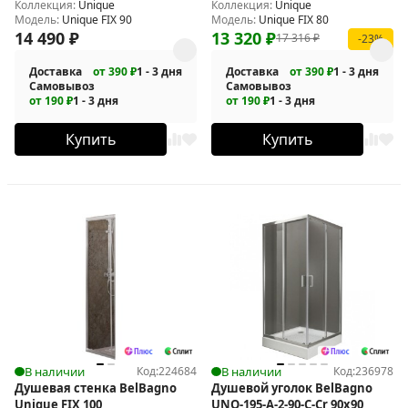
Коллекция:
Unique
Коллекция:
Unique
Модель:
Unique FIX 90
Модель:
Unique FIX 80
14 490
₽
13 320
₽
17 316
₽
-23%
Доставка
от 390 ₽
1 - 3 дня
Доставка
от 390 ₽
1 - 3 дня
Самовывоз
Самовывоз
от 190 ₽
1 - 3 дня
от 190 ₽
1 - 3 дня
Купить
Купить
В наличии
Код:
224684
В наличии
Код:
236978
Душевая стенка BelBagno
Душевой уголок BelBagno
Unique FIX 100
UNO-195-A-2-90-C-Cr 90x90