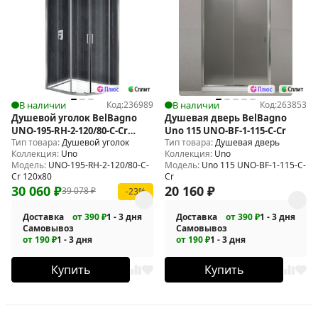
В наличии
Код:
236989
В наличии
Код:
263853
Душевой уголок BelBagno
Душевая дверь BelBagno
UNO-195-RH-2-120/80-C-Cr
Uno 115 UNO-BF-1-115-C-Cr
Тип товара:
Душевой уголок
Тип товара:
Душевая дверь
120х80
Коллекция:
Uno
Коллекция:
Uno
Модель:
UNO-195-RH-2-120/80-C-
Модель:
Uno 115 UNO-BF-1-115-C-
Cr 120х80
Cr
30 060
₽
20 160
₽
39 078
₽
-23%
Доставка
от 390 ₽
1 - 3 дня
Доставка
от 390 ₽
1 - 3 дня
Самовывоз
Самовывоз
от 190 ₽
1 - 3 дня
от 190 ₽
1 - 3 дня
Купить
Купить