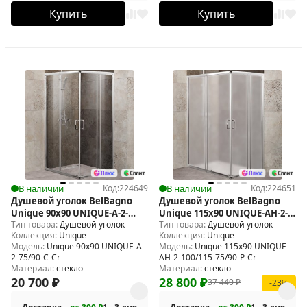
Купить
Купить
В наличии
Код:
224649
В наличии
Код:
224651
Душевой уголок BelBagno
Душевой уголок BelBagno
Unique 90х90 UNIQUE-A-2-
Unique 115х90 UNIQUE-AH-2-
Тип товара:
Душевой уголок
Тип товара:
Душевой уголок
75/90-C-Cr
100/115-75/90-P-Cr
Коллекция:
Unique
Коллекция:
Unique
Модель:
Unique 90х90 UNIQUE-A-
Модель:
Unique 115х90 UNIQUE-
2-75/90-C-Cr
AH-2-100/115-75/90-P-Cr
Материал:
стекло
Материал:
стекло
20 700
₽
28 800
₽
37 440
₽
-23%