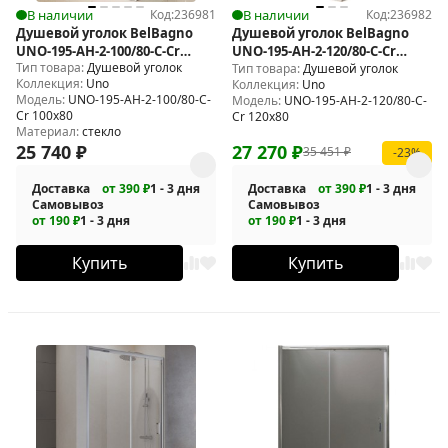
В наличии
Код:
236981
В наличии
Код:
236982
Душевой уголок BelBagno
Душевой уголок BelBagno
UNO-195-AH-2-100/80-C-Cr
UNO-195-AH-2-120/80-C-Cr
Тип товара:
Душевой уголок
100x80
120x80
Тип товара:
Душевой уголок
Коллекция:
Uno
Коллекция:
Uno
Модель:
UNO-195-AH-2-100/80-C-
Модель:
UNO-195-AH-2-120/80-C-
Cr 100x80
Cr 120x80
Материал:
стекло
25 740
₽
27 270
₽
35 451
₽
-23%
Доставка
от 390 ₽
1 - 3 дня
Доставка
от 390 ₽
1 - 3 дня
Самовывоз
Самовывоз
от 190 ₽
1 - 3 дня
от 190 ₽
1 - 3 дня
Купить
Купить