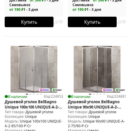
Доставка
от 390 ₽
1 - 3 дня
Доставка
от 390 ₽
1 - 3 дня
Самовывоз
Самовывоз
от 190 ₽
1 - 3 дня
от 190 ₽
1 - 3 дня
Купить
Купить
В наличии
Код:
224653
В наличии
Код:
224681
Душевой уголок BelBagno
Душевой уголок BelBagno
Unique 100х100 UNIQUE-A-2-
Unique 90х90 UNIQUE-A-2-
Тип товара:
Душевой уголок
Тип товара:
Душевой уголок
85/100-P-Cr
75/90-P-Cr
Коллекция:
Unique
Коллекция:
Unique
Модель:
Unique 100х100 UNIQUE-
Модель:
Unique 90х90 UNIQUE-A-
A-2-85/100-P-Cr
2-75/90-P-Cr
Материал:
стекло
Материал:
стекло