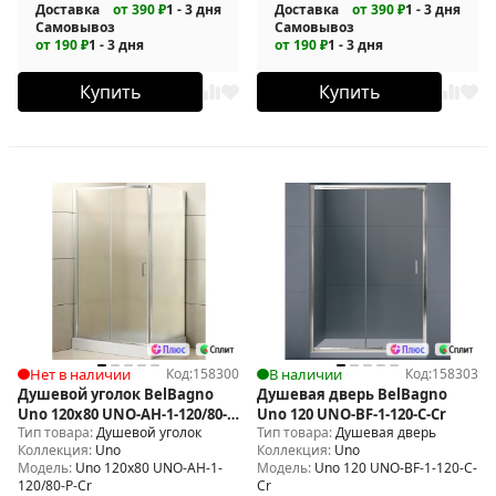
Доставка
от 390 ₽
1 - 3 дня
Доставка
от 390 ₽
1 - 3 дня
Самовывоз
Самовывоз
от 190 ₽
1 - 3 дня
от 190 ₽
1 - 3 дня
Купить
Купить
Нет в наличии
Код:
158300
В наличии
Код:
158303
Душевой уголок BelBagno
Душевая дверь BelBagno
Uno 120x80 UNO-AH-1-120/80-
Uno 120 UNO-BF-1-120-C-Cr
Тип товара:
Душевой уголок
Тип товара:
Душевая дверь
P-Cr
Коллекция:
Uno
Коллекция:
Uno
Модель:
Uno 120x80 UNO-AH-1-
Модель:
Uno 120 UNO-BF-1-120-C-
120/80-P-Cr
Cr