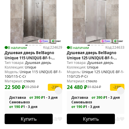
В наличии
Код:
224629
В наличии
Код:
224633
Душевая дверь BelBagno
Душевая дверь BelBagno
Unique 115 UNIQUE-BF-1-
Unique 125 UNIQUE-BF-1-
Тип товара:
Душевая дверь
Тип товара:
Душевая дверь
100/115-C-Cr
110/125-P-Cr
Коллекция:
Unique
Коллекция:
Unique
Модель:
Unique 115 UNIQUE-BF-1-
Модель:
Unique 125 UNIQUE-BF-1-
100/115-C-Cr
110/125-P-Cr
Материал:
стекло
Материал:
стекло
22 500
₽
24 480
₽
29 250
₽
31 824
₽
-23%
-23%
Доставка
от 390 ₽
1 - 3 дня
Доставка
от 390 ₽
1 - 3 дня
Самовывоз
Самовывоз
от 190 ₽
1 - 3 дня
от 190 ₽
1 - 3 дня
Купить
Купить