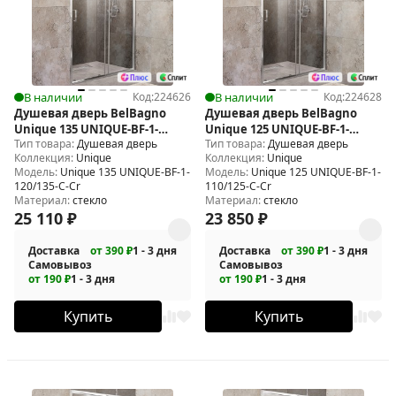
В наличии
Код:
224626
В наличии
Код:
224628
Душевая дверь BelBagno
Душевая дверь BelBagno
Unique 135 UNIQUE-BF-1-
Unique 125 UNIQUE-BF-1-
Тип товара:
Душевая дверь
Тип товара:
Душевая дверь
120/135-C-Cr
110/125-C-Cr
Коллекция:
Unique
Коллекция:
Unique
Модель:
Unique 135 UNIQUE-BF-1-
Модель:
Unique 125 UNIQUE-BF-1-
120/135-C-Cr
110/125-C-Cr
Материал:
стекло
Материал:
стекло
25 110
₽
23 850
₽
Доставка
от 390 ₽
1 - 3 дня
Доставка
от 390 ₽
1 - 3 дня
Самовывоз
Самовывоз
от 190 ₽
1 - 3 дня
от 190 ₽
1 - 3 дня
Купить
Купить