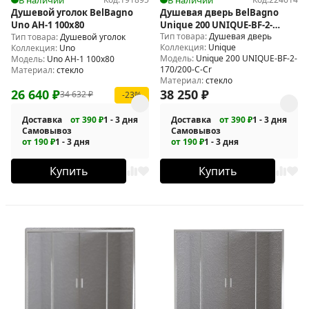
Душевой уголок BelBagno
Душевая дверь BelBagno
Uno AH-1 100x80
Unique 200 UNIQUE-BF-2-
Тип товара:
Душевая дверь
Тип товара:
Душевой уголок
170/200-C-Cr
Коллекция:
Unique
Коллекция:
Uno
Модель:
Unique 200 UNIQUE-BF-2-
Модель:
Uno AH-1 100x80
170/200-C-Cr
Материал:
стекло
Материал:
стекло
26 640
₽
38 250
₽
34 632
₽
-23%
Доставка
от 390 ₽
1 - 3 дня
Доставка
от 390 ₽
1 - 3 дня
Самовывоз
Самовывоз
от 190 ₽
1 - 3 дня
от 190 ₽
1 - 3 дня
Купить
Купить