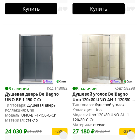
Купить
Купить
В наличии
Код:
148082
В наличии
Код:
158298
Душевая дверь BelBagno
Душевой уголок BelBagno
UNO-BF-1-150-C-Cr
Uno 120x80 UNO-AH-1-120/80-
Тип товара:
Душевой уголок
Тип товара:
Душевая дверь
C-Cr
Коллекция:
Uno
Коллекция:
Uno
Модель:
Uno 120x80 UNO-AH-1-
Модель:
UNO-BF-1-150-C-Cr
120/80-C-Cr
Материал:
стекло
Материал:
стекло
24 030
₽
27 180
₽
31 239
₽
35 334
₽
-23%
-23%