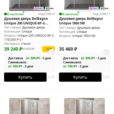
В наличии
Код:
224615
В наличии
Код:
224617
Душевая дверь BelBagno
Душевая дверь BelBagno
Unique 200 UNIQUE-BF-2-
Unique 180х190
Тип товара:
Душевая дверь
170/200-P-Cr
Тип товара:
Душевая дверь
Коллекция:
Unique
Коллекция:
Unique
Модель:
Unique 200 UNIQUE-BF-2-
Модель:
Unique 180х190
170/200-P-Cr
Материал:
стекло
39 240
₽
35 460
₽
51 012
₽
-23%
Доставка
от 390 ₽
1 - 3 дня
Доставка
от 390 ₽
1 - 3 дня
Самовывоз
Самовывоз
от 190 ₽
1 - 3 дня
от 190 ₽
1 - 3 дня
Купить
Купить