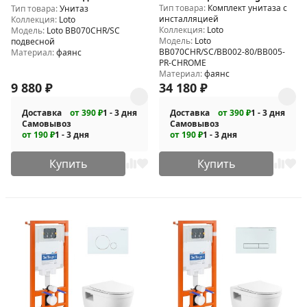
Тип товара:
Комплект унитаза с
Тип товара:
Унитаз
BB070CHR/SC/BB002-80/BB005-
инсталляцией
Коллекция:
Loto
PR-CHROME
Коллекция:
Loto
Модель:
Loto BB070CHR/SC
Модель:
Loto
подвесной
BB070CHR/SC/BB002-80/BB005-
Материал:
фаянс
PR-CHROME
Материал:
фаянс
9 880
₽
34 180
₽
Доставка
от 390 ₽
1 - 3 дня
Доставка
от 390 ₽
1 - 3 дня
Самовывоз
Самовывоз
от 190 ₽
1 - 3 дня
от 190 ₽
1 - 3 дня
Купить
Купить