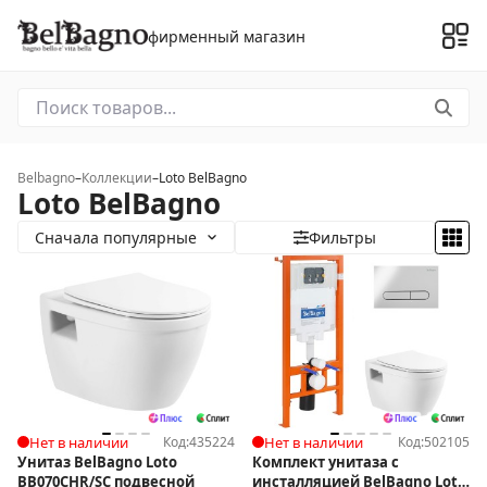
фирменный магазин
Belbagno
–
Коллекции
–
Loto BelBagno
Loto BelBagno
Сначала популярные
Фильтры
Нет в наличии
Код:
435224
Нет в наличии
Код:
502105
Унитаз BelBagno Loto
Комплект унитаза с
BB070CHR/SC подвесной
инсталляцией BelBagno Loto