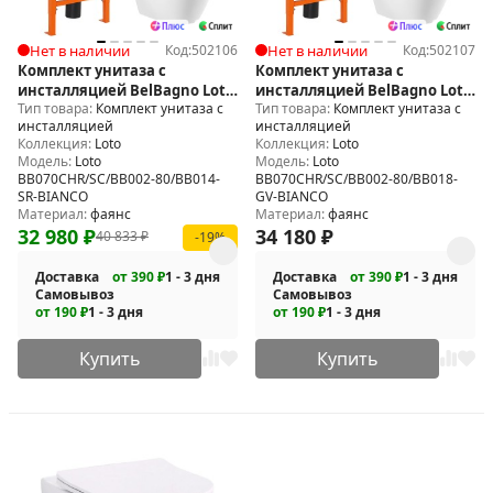
Нет в наличии
Код:
502106
Нет в наличии
Код:
502107
Комплект унитаза с
Комплект унитаза с
инсталляцией BelBagno Loto
инсталляцией BelBagno Loto
Тип товара:
Комплект унитаза с
Тип товара:
Комплект унитаза с
BB070CHR/SC/BB002-80/BB014-
BB070CHR/SC/BB002-80/BB018-
инсталляцией
инсталляцией
SR-BIANCO
GV-BIANCO
Коллекция:
Loto
Коллекция:
Loto
Модель:
Loto
Модель:
Loto
BB070CHR/SC/BB002-80/BB014-
BB070CHR/SC/BB002-80/BB018-
SR-BIANCO
GV-BIANCO
Материал:
фаянс
Материал:
фаянс
32 980
₽
34 180
₽
40 833
₽
-19%
Доставка
от 390 ₽
1 - 3 дня
Доставка
от 390 ₽
1 - 3 дня
Самовывоз
Самовывоз
от 190 ₽
1 - 3 дня
от 190 ₽
1 - 3 дня
Купить
Купить