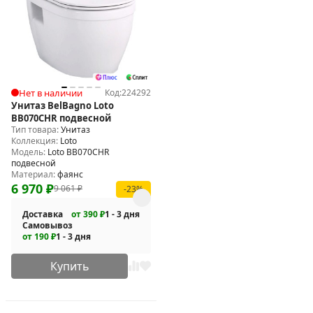
Нет в наличии
Код:
224292
Унитаз BelBagno Loto
BB070CHR подвесной
Тип товара:
Унитаз
Коллекция:
Loto
Модель:
Loto BB070CHR
подвесной
Материал:
фаянс
6 970
₽
9 061
₽
-23%
Доставка
от 390 ₽
1 - 3 дня
Самовывоз
от 190 ₽
1 - 3 дня
Купить