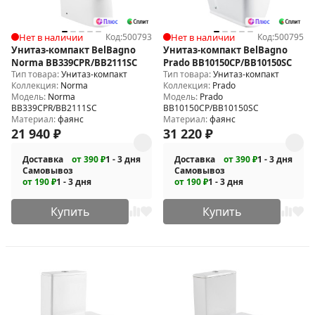
Нет в наличии
Код:
500793
Нет в наличии
Код:
500795
Унитаз-компакт BelBagno
Унитаз-компакт BelBagno
Norma BB339CPR/BB2111SC
Prado BB10150CP/BB10150SC
Тип товара:
Унитаз-компакт
Тип товара:
Унитаз-компакт
Коллекция:
Norma
Коллекция:
Prado
Модель:
Norma
Модель:
Prado
BB339CPR/BB2111SC
BB10150CP/BB10150SC
Материал:
фаянс
Материал:
фаянс
21 940
₽
31 220
₽
Доставка
от 390 ₽
1 - 3 дня
Доставка
от 390 ₽
1 - 3 дня
Самовывоз
Самовывоз
от 190 ₽
1 - 3 дня
от 190 ₽
1 - 3 дня
Купить
Купить