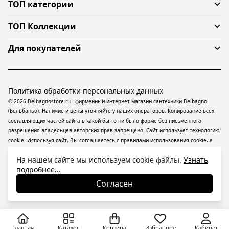
ТОП категории
ТОП Коллекции
Для покупателей
Политика обработки персональных данных
© 2026 Belbagnostore.ru - фирменный интернет-магазин сантехники Belbagno
(Бельбаньо). Наличие и цены уточняйте у наших операторов. Копирование всех
составляющих частей сайта в какой бы то ни было форме без письменного
разрешения владельцев авторских прав запрещено. Сайт использует технологию
cookie. Используя сайт, Вы соглашаетесь с правилами использования
cookie
, а
также даете согласие на обработку
персональных данных
На информационном
На нашем сайте мы используем cookie файлы.
Узнать
ресурсе применяются
рекомендательные технологии
(информационные
подробнее...
технологии предоставления информации на основе сбора, систематизации и
анализа сведений, относящихся к предпочтениям пользователей сети
Согласен
«Интернет», находящихся на территории Российской Федерации).
Главная
Каталог
Корзина
Избранное
Кабинет