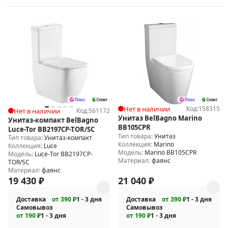
Нет в наличии
Код:
158315
Нет в наличии
Код:
561172
Унитаз BelBagno Marino
Унитаз-компакт BelBagno
BB105CPR
Luce-Tor BB2197CP-TOR/SC
Тип товара:
Унитаз
Тип товара:
Унитаз-компакт
Коллекция:
Marino
Коллекция:
Luce
Модель:
Marino BB105CPR
Модель:
Luce-Tor BB2197CP-
Материал:
фаянс
TOR/SC
Материал:
фаянс
19 430
₽
21 040
₽
Доставка
от 390 ₽
1 - 3 дня
Доставка
от 390 ₽
1 - 3 дня
Самовывоз
Самовывоз
от 190 ₽
1 - 3 дня
от 190 ₽
1 - 3 дня