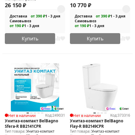
26 150
₽
10 770
₽
Доставка
от 390 ₽
1 - 3 дня
Доставка
от 390 ₽
1 - 3 дня
Самовывоз
Самовывоз
от 190 ₽
1 - 3 дня
от 190 ₽
1 - 3 дня
Купить
Купить
Нет в наличии
Код:
249031
Нет в наличии
Код:
373316
Унитаз-компакт BelBagno
Унитаз-компакт BelBagno
Sfera-R BB2141CPR
Flay-R BB2149CPR
Тип товара:
Унитаз-компакт
Тип товара:
Унитаз-компакт