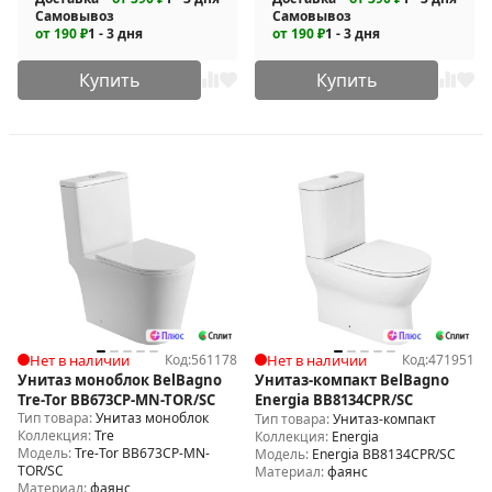
Самовывоз
Самовывоз
от 190 ₽
1 - 3 дня
от 190 ₽
1 - 3 дня
Купить
Купить
Нет в наличии
Код:
561178
Нет в наличии
Код:
471951
Унитаз моноблок BelBagno
Унитаз-компакт BelBagno
Tre-Tor BB673CP-MN-TOR/SC
Energia BB8134CPR/SC
Тип товара:
Унитаз моноблок
Тип товара:
Унитаз-компакт
Коллекция:
Tre
Коллекция:
Energia
Модель:
Tre-Tor BB673CP-MN-
Модель:
Energia BB8134CPR/SC
TOR/SC
Материал:
фаянс
Материал:
фаянс