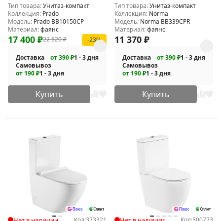
Тип товара:
Унитаз-компакт
Тип товара:
Унитаз-компакт
Коллекция:
Prado
Коллекция:
Norma
Модель:
Prado BB10150CP
Модель:
Norma BB339CPR
Материал:
фаянс
Материал:
фаянс
17 400
₽
11 370
₽
22 620
₽
-23%
Доставка
от 390 ₽
1 - 3 дня
Доставка
от 390 ₽
1 - 3 дня
Самовывоз
Самовывоз
от 190 ₽
1 - 3 дня
от 190 ₽
1 - 3 дня
Купить
Купить
Нет в наличии
Код:
373321
Нет в наличии
Код:
500773