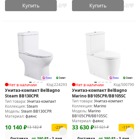
Купить
Купить
Нет в наличии
Код:
224293
Нет в наличии
Код:
500790
Унитаз-компакт BelBagno
Унитаз-компакт BelBagno
Steam BB130CPR
Marino BB105CPR/BB105SC
Тип товара:
Унитаз-компакт
Тип товара:
Унитаз-компакт
Коллекция:
Marino
Коллекция:
Steam
Модель:
Marino
Модель:
Steam BB130CPR
BB105CPR/BB105SC
Материал:
фаянс
Материал:
фаянс
10 140
₽
33 630
₽
13 182
₽
37 921
₽
-23%
-11%
Доставка
от 390 ₽
1 - 3 дня
Доставка
от 390 ₽
1 - 3 дня