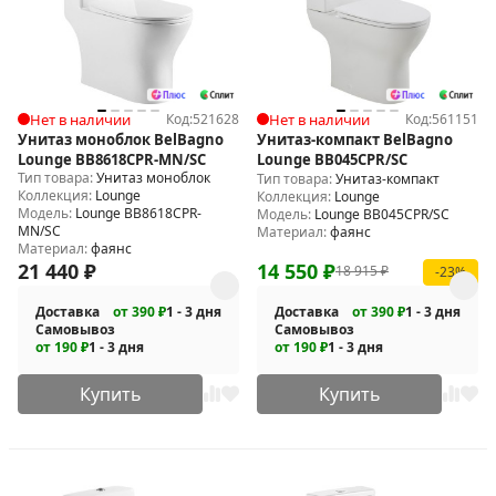
Нет в наличии
Код:
521628
Нет в наличии
Код:
561151
Унитаз моноблок BelBagno
Унитаз-компакт BelBagno
Lounge BB8618CPR-MN/SC
Lounge BB045CPR/SC
Тип товара:
Унитаз моноблок
Тип товара:
Унитаз-компакт
Коллекция:
Lounge
Коллекция:
Lounge
Модель:
Lounge BB8618CPR-
Модель:
Lounge BB045CPR/SC
MN/SC
Материал:
фаянс
Материал:
фаянс
21 440
₽
14 550
₽
18 915
₽
-23%
Доставка
от 390 ₽
1 - 3 дня
Доставка
от 390 ₽
1 - 3 дня
Самовывоз
Самовывоз
от 190 ₽
1 - 3 дня
от 190 ₽
1 - 3 дня
Купить
Купить