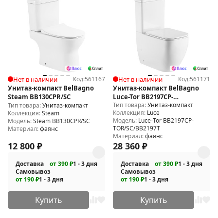
Нет в наличии
Код:
561167
Нет в наличии
Код:
561171
Унитаз-компакт BelBagno
Унитаз-компакт BelBagno
Steam BB130CPR/SC
Luce-Tor BB2197CP-
Тип товара:
Унитаз-компакт
Тип товара:
Унитаз-компакт
TOR/SC/BB2197T
Коллекция:
Luce
Коллекция:
Steam
Модель:
Luce-Tor BB2197CP-
Модель:
Steam BB130CPR/SC
TOR/SC/BB2197T
Материал:
фаянс
Материал:
фаянс
12 800
₽
28 360
₽
Доставка
от 390 ₽
1 - 3 дня
Доставка
от 390 ₽
1 - 3 дня
Самовывоз
Самовывоз
от 190 ₽
1 - 3 дня
от 190 ₽
1 - 3 дня
Купить
Купить