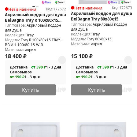
Нет в наличии
Код:
172673
Нет в наличии
Код:
172672
Акриловый поддон для душа
Акриловый поддон для душа
BelBagno Tray 80x80x15
BelBagno Tray R 100x80x15
Тип товара:
Акриловый поддон
Тип товара:
Акриловый поддон
TRAY-BB-AH-100/80-15-W-R
для душа
для душа
Коллекция:
Tray
Коллекция:
Tray
Модель:
Tray 80x80x15
Модель:
Tray R 100x80x15 TRAY-
Материал:
акрил
BB-AH-100/80-15-W-R
Материал:
акрил
18 400
₽
15 100
₽
Доставка
от 390 ₽
1 - 3 дня
Доставка
от 390 ₽
1 - 3 дня
Самовывоз
Самовывоз
от 190 ₽
1 - 3 дня
от 190 ₽
1 - 3 дня
Купить
Купить