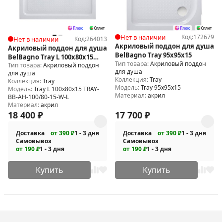
Нет в наличии
Код:
172679
Нет в наличии
Код:
264013
Акриловый поддон для душа
Акриловый поддон для душа
BelBagno Tray 95x95x15
BelBagno Tray L 100x80x15
Тип товара:
Акриловый поддон
Тип товара:
Акриловый поддон
TRAY-BB-AH-100/80-15-W-L
для душа
для душа
Коллекция:
Tray
Коллекция:
Tray
Модель:
Tray 95x95x15
Модель:
Tray L 100x80x15 TRAY-
Материал:
акрил
BB-AH-100/80-15-W-L
Материал:
акрил
18 400
₽
17 700
₽
Доставка
от 390 ₽
1 - 3 дня
Доставка
от 390 ₽
1 - 3 дня
Самовывоз
Самовывоз
от 190 ₽
1 - 3 дня
от 190 ₽
1 - 3 дня
Купить
Купить