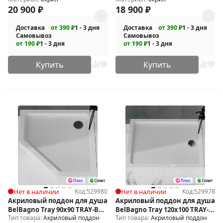
20 900
₽
18 900
₽
Доставка
от 390 ₽
1 - 3 дня
Доставка
от 390 ₽
1 - 3 дня
Самовывоз
Самовывоз
от 190 ₽
1 - 3 дня
от 190 ₽
1 - 3 дня
Купить
Купить
Нет в наличии
Код:
529980
Нет в наличии
Код:
529978
Акриловый поддон для душа
Акриловый поддон для душа
BelBagno Tray 90x90 TRAY-BB-
BelBagno Tray 120x100 TRAY-
Тип товара:
Акриловый поддон
Тип товара:
Акриловый поддон
P-90-15-W
BB-AH-120/100-15-W