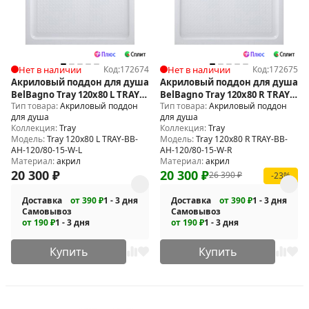
Нет в наличии
Код:
172674
Нет в наличии
Код:
172675
Акриловый поддон для душа
Акриловый поддон для душа
BelBagno Tray 120x80 L TRAY-
BelBagno Tray 120x80 R TRAY-
Тип товара:
Акриловый поддон
Тип товара:
Акриловый поддон
BB-AH-120/80-15-W-L
BB-AH-120/80-15-W-R
для душа
для душа
Коллекция:
Tray
Коллекция:
Tray
Модель:
Tray 120x80 L TRAY-BB-
Модель:
Tray 120x80 R TRAY-BB-
AH-120/80-15-W-L
AH-120/80-15-W-R
Материал:
акрил
Материал:
акрил
20 300
₽
20 300
₽
26 390
₽
-23%
Доставка
от 390 ₽
1 - 3 дня
Доставка
от 390 ₽
1 - 3 дня
Самовывоз
Самовывоз
от 190 ₽
1 - 3 дня
от 190 ₽
1 - 3 дня
Купить
Купить