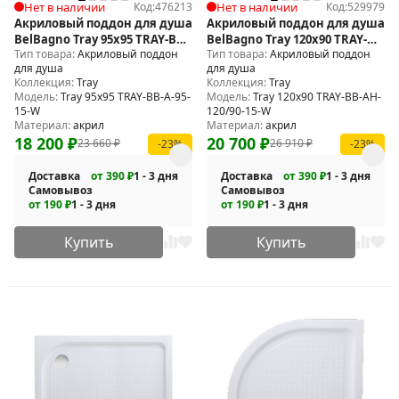
Нет в наличии
Код:
476213
Нет в наличии
Код:
529979
Акриловый поддон для душа
Акриловый поддон для душа
BelBagno Tray 95х95 TRAY-BB-
BelBagno Tray 120x90 TRAY-
Тип товара:
Акриловый поддон
Тип товара:
Акриловый поддон
A-95-15-W
BB-AH-120/90-15-W
для душа
для душа
Коллекция:
Tray
Коллекция:
Tray
Модель:
Tray 95х95 TRAY-BB-A-95-
Модель:
Tray 120x90 TRAY-BB-AH-
15-W
120/90-15-W
Материал:
акрил
Материал:
акрил
18 200
₽
20 700
₽
23 660
₽
26 910
₽
-23%
-23%
Доставка
от 390 ₽
1 - 3 дня
Доставка
от 390 ₽
1 - 3 дня
Самовывоз
Самовывоз
от 190 ₽
1 - 3 дня
от 190 ₽
1 - 3 дня
Купить
Купить