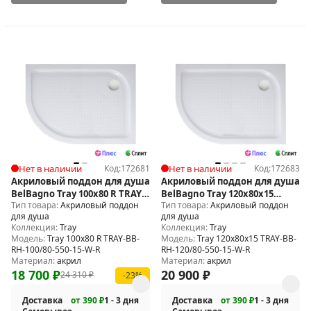
Нет в наличии
Код:
172681
Нет в наличии
Код:
172683
Акриловый поддон для душа
Акриловый поддон для душа
BelBagno Tray 100x80 R TRAY-
BelBagno Tray 120x80x15
Тип товара:
Акриловый поддон
Тип товара:
Акриловый поддон
BB-RH-100/80-550-15-W-R
TRAY-BB-RH-120/80-550-15-W-R
для душа
для душа
Коллекция:
Tray
Коллекция:
Tray
Модель:
Tray 100x80 R TRAY-BB-
Модель:
Tray 120x80x15 TRAY-BB-
RH-100/80-550-15-W-R
RH-120/80-550-15-W-R
Материал:
акрил
Материал:
акрил
18 700
₽
20 900
₽
24 310
₽
-23%
Доставка
от 390 ₽
1 - 3 дня
Доставка
от 390 ₽
1 - 3 дня