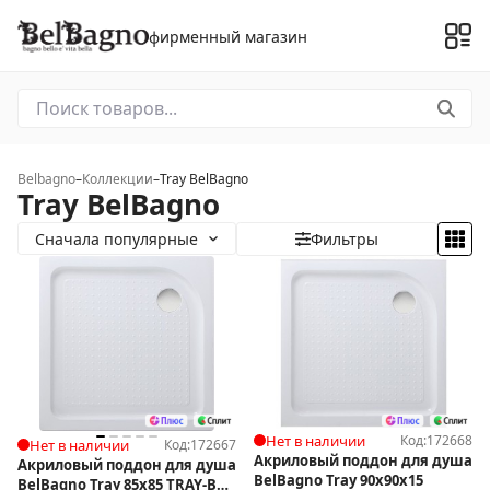
фирменный магазин
Belbagno
–
Коллекции
–
Tray BelBagno
Tray BelBagno
Сначала популярные
Фильтры
Нет в наличии
Код:
172668
Нет в наличии
Код:
172667
Акриловый поддон для душа
Акриловый поддон для душа
BelBagno Tray 90x90x15
BelBagno Tray 85х85 TRAY-BB-