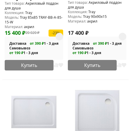
Тип товара:
Акриловый поддон
Тип товара:
Акриловый поддон
A-85-15-W
для душа
для душа
Коллекция:
Tray
Коллекция:
Tray
Модель:
Tray 90x90x15
Модель:
Tray 85х85 TRAY-BB-A-85-
Материал:
акрил
15-W
Материал:
акрил
15 400
₽
17 400
₽
20 020
₽
-23%
Доставка
от 390 ₽
1 - 3 дня
Доставка
от 390 ₽
1 - 3 дня
Самовывоз
Самовывоз
от 190 ₽
1 - 3 дня
от 190 ₽
1 - 3 дня
Купить
Купить