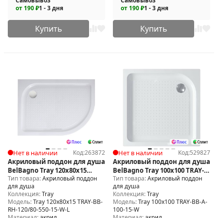
Самовывоз
Самовывоз
от 190 ₽
1 - 3 дня
от 190 ₽
1 - 3 дня
Купить
Купить
Нет в наличии
Код:
263872
Нет в наличии
Код:
529827
Акриловый поддон для душа
Акриловый поддон для душа
BelBagno Tray 120x80x15
BelBagno Tray 100x100 TRAY-
Тип товара:
Акриловый поддон
Тип товара:
Акриловый поддон
TRAY-BB-RH-120/80-550-15-W-L
BB-A-100-15-W
для душа
для душа
Коллекция:
Tray
Коллекция:
Tray
Модель:
Tray 120x80x15 TRAY-BB-
Модель:
Tray 100x100 TRAY-BB-A-
RH-120/80-550-15-W-L
100-15-W
Материал:
акрил
Материал:
акрил