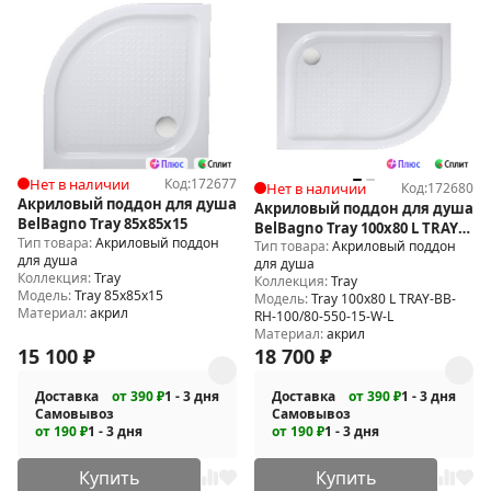
Нет в наличии
Код:
172677
Нет в наличии
Код:
172680
Акриловый поддон для душа
Акриловый поддон для душа
BelBagno Tray 85x85x15
BelBagno Tray 100x80 L TRAY-
Тип товара:
Акриловый поддон
Тип товара:
Акриловый поддон
BB-RH-100/80-550-15-W-L
для душа
для душа
Коллекция:
Tray
Коллекция:
Tray
Модель:
Tray 85x85x15
Модель:
Tray 100x80 L TRAY-BB-
Материал:
акрил
RH-100/80-550-15-W-L
Материал:
акрил
15 100
₽
18 700
₽
Доставка
от 390 ₽
1 - 3 дня
Доставка
от 390 ₽
1 - 3 дня
Самовывоз
Самовывоз
от 190 ₽
1 - 3 дня
от 190 ₽
1 - 3 дня
Купить
Купить