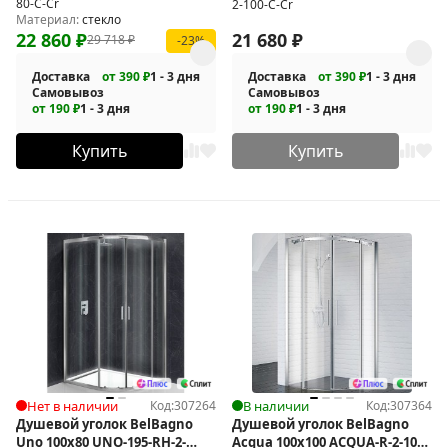
80-C-Cr
2-100-C-Cr
Материал:
стекло
22 860
₽
21 680
₽
29 718
₽
-23%
Доставка
от 390 ₽
1 - 3 дня
Доставка
от 390 ₽
1 - 3 дня
Самовывоз
Самовывоз
от 190 ₽
1 - 3 дня
от 190 ₽
1 - 3 дня
Купить
Купить
Нет в наличии
Код:
307264
В наличии
Код:
307364
Душевой уголок BelBagno
Душевой уголок BelBagno
Uno 100х80 UNO-195-RH-2-
Acqua 100x100 ACQUA-R-2-100-