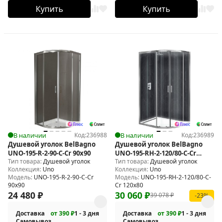
Купить
Купить
В наличии
Код:
236988
В наличии
Код:
236989
Душевой уголок BelBagno
Душевой уголок BelBagno
UNO-195-R-2-90-C-Cr 90х90
UNO-195-RH-2-120/80-C-Cr
Тип товара:
Душевой уголок
Тип товара:
Душевой уголок
120х80
Коллекция:
Uno
Коллекция:
Uno
Модель:
UNO-195-R-2-90-C-Cr
Модель:
UNO-195-RH-2-120/80-C-
90х90
Cr 120х80
24 480
₽
30 060
₽
39 078
₽
-23%
Доставка
от 390 ₽
1 - 3 дня
Доставка
от 390 ₽
1 - 3 дня
Самовывоз
Самовывоз