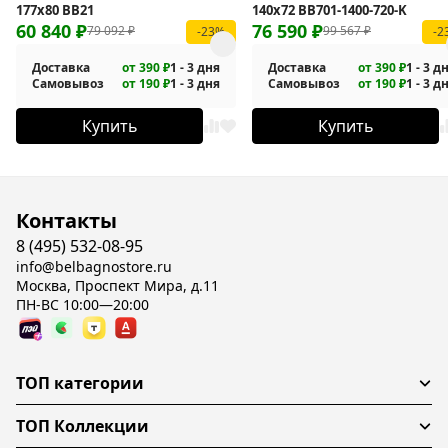
177х80 BB21
140x72 BB701-1400-720-K
60 840
₽
76 590
₽
79 092
₽
99 567
₽
-23%
-2
Доставка
от 390 ₽
1 - 3 дня
Доставка
от 390 ₽
1 - 3 д
Самовывоз
от 190 ₽
1 - 3 дня
Самовывоз
от 190 ₽
1 - 3 д
Купить
Купить
Контакты
8 (495) 532-08-95
info@belbagnostore.ru
Москва, Проспект Мира, д.11
ПН-ВС 10:00—20:00
ТОП категории
ТОП Коллекции