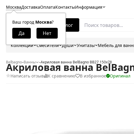
Москва
Доставка
Оплата
Контакты
Информация
Ваш город
Москва
?
Каталог
Коллекции
Смесители
Души
Унитазы
Мебель для ван
Belbagno
–
Ванны
–
Акриловая ванна BelBagno BB27 150x78
Акриловая ванна BelBagn
Написать отзыв
К сравнению
В избранное
Оригинал