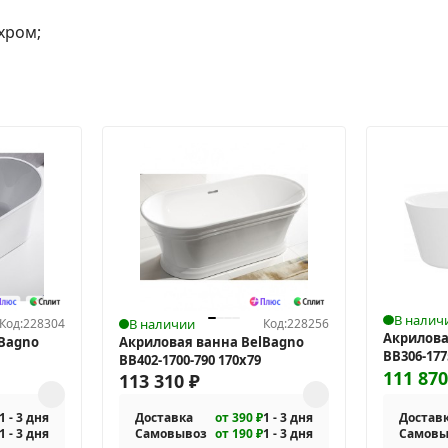
хром;
В налич
Код:
228304
В наличии
Код:
228256
Акрилова
lBagno
Акриловая ванна BelBagno
BB306-177
BB402-1700-790 170х79
111 87
113 310
₽
1 - 3 дня
Доставка
от 390 ₽
1 - 3 дня
Достав
1 - 3 дня
Самовывоз
от 190 ₽
1 - 3 дня
Самовы