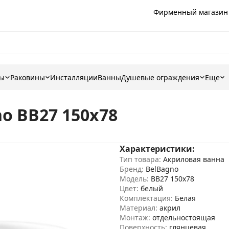
Фирменный магазин
ны
Раковины
Инсталляции
Ванны
Душевые ограждения
Еще
o BB27 150x78
Характеристики:
Тип товара:
Акриловая ванна
Бренд:
BelBagno
Модель:
BB27 150x78
Цвет:
белый
Комплектация:
Белая
Материал:
акрил
Монтаж:
отдельностоящая
Поверхность:
глянцевая