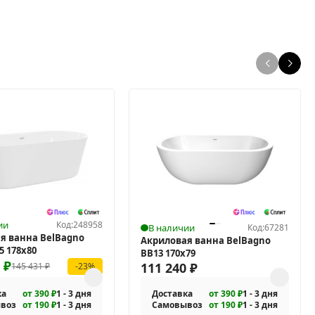
ии
Код:
248958
В наличии
Код:
67281
я ванна BelBagno
Акриловая ванна BelBagno
5 178x80
BB13 170x79
0
₽
111 240
₽
145 431
₽
-23%
ка
от 390 ₽
1 - 3 дня
Доставка
от 390 ₽
1 - 3 дня
воз
от 190 ₽
1 - 3 дня
Самовывоз
от 190 ₽
1 - 3 дня