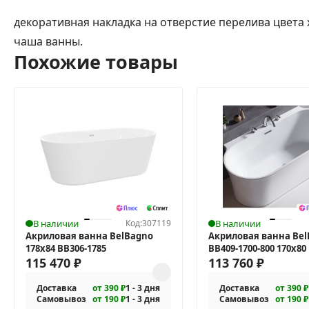
декоративная накладка на отверстие перелива цвета 
чаша ванны.
Похожие товары
В наличии
Код:
307119
В наличии
Акриловая ванна BelBagno
Акриловая ванна Be
178х84 BB306-1785
BB409-1700-800 170х80
115 470
₽
113 760
₽
Доставка
от 390 ₽
1 - 3 дня
Доставка
от 390 ₽
Самовывоз
от 190 ₽
1 - 3 дня
Самовывоз
от 190 ₽