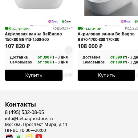
В наличии
Код:
502174
В наличии
Код:
22
Акриловая ванна BelBagno
Акриловая ванна BelBagno
150x80 BB413-1500-800
BB70-1700-800 170х80
107 820
₽
108 000
₽
Доставка
от 390 ₽
1 - 3 дня
Доставка
от 390 ₽
1 - 3 д
Самовывоз
от 190 ₽
1 - 3 дня
Самовывоз
от 190 ₽
1 - 3 д
Купить
Купить
Контакты
8 (495) 532-08-95
info@belbagnostore.ru
Москва, Проспект Мира, д.11
ПН-ВС 10:00—20:00