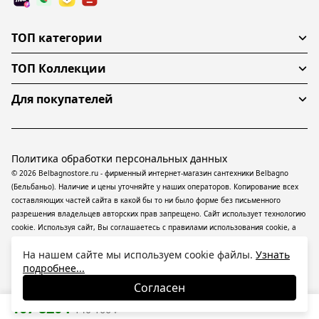
ТОП категории
ТОП Коллекции
Для покупателей
Политика обработки персональных данных
© 2026 Belbagnostore.ru - фирменный интернет-магазин сантехники Belbagno
(Бельбаньо). Наличие и цены уточняйте у наших операторов. Копирование всех
составляющих частей сайта в какой бы то ни было форме без письменного
разрешения владельцев авторских прав запрещено. Сайт использует технологию
cookie. Используя сайт, Вы соглашаетесь с правилами использования
cookie
, а
также даете согласие на обработку
персональных данных
На информационном
На нашем сайте мы используем cookie файлы.
Узнать
ресурсе применяются
рекомендательные технологии
(информационные
подробнее...
технологии предоставления информации на основе сбора, систематизации и
анализа сведений, относящихся к предпочтениям пользователей сети
Согласен
«Интернет», находящихся на территории Российской Федерации).
107 820
₽
140 166
₽