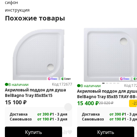
сифон
инструкция
Похожие товары
В наличии
Код:
172677
В наличии
Код:
17
Акриловый поддон для душа
Акриловый поддон для душ
BelBagno Tray 85x85x15
BelBagno Tray 85х85 TRAY-BB-
15 100
₽
85-15-W
15 400
₽
20 020
₽
-2
Доставка
от 390 ₽
1 - 3 дня
Доставка
от 390 ₽
1 - 3 д
Самовывоз
от 190 ₽
1 - 3 дня
Самовывоз
от 190 ₽
1 - 3 д
Купить
Купить