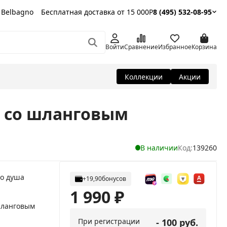
 Belbagno
Бесплатная доставка от 15 000Р
8 (495) 532-08-95
Войти
Сравнение
Избранное
Корзина
Коллекции
Акции
N со шланговым
В наличии
Код:
139260
о душа
+19,90
бонусов
1 990
₽
шланговым
При регистрации
- 100 руб.