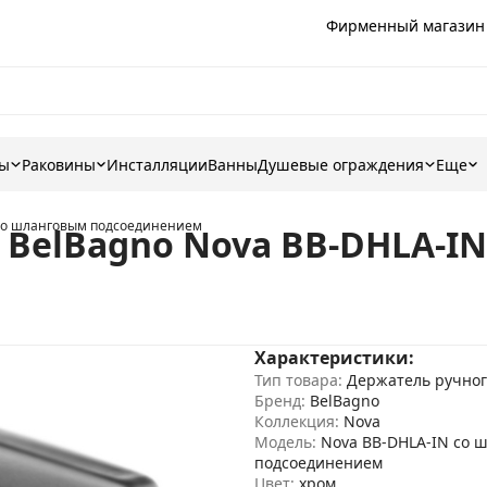
Фирменный магазин
ны
Раковины
Инсталляции
Ванны
Душевые ограждения
Еще
 со шланговым подсоединением
 BelBagno Nova BB-DHLA-I
Характеристики:
Тип товара:
Держатель ручног
Бренд:
BelBagno
Коллекция:
Nova
Модель:
Nova BB-DHLA-IN со 
подсоединением
Цвет:
хром