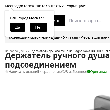
Москва
Доставка
Оплата
Контакты
Информация
Ваш город
Москва
?
Каталог
Коллекции
Смесители
Души
Унитазы
Мебель для ван
Belbagno
–
Души
–
Держатель ручного душа BelBagno Nova BB-DHLA-IN
Держатель ручного душа
подсоединением
Написать отзыв
К сравнению
В избранное
Оригинал