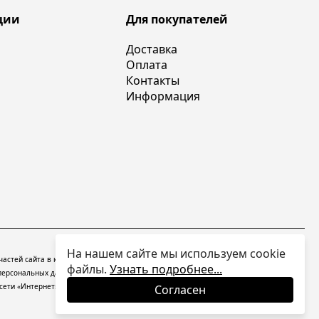
ции
Для покупателей
Доставка
Оплата
Контакты
Информация
На нашем сайте мы используем cookie
 частей сайта в какой бы то ни было форме без письменного разрешения владельцев
файлы.
Узнать подробнее...
персональных данных
На информационном ресурсе применяются
рекомендательные
ети «Интернет», находящихся на территории Российской Федерации).
Согласен