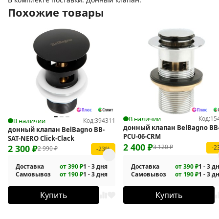
Похожие товары
В наличии
Код:
15
В наличии
Код:
394311
донный клапан BelBagno BB
донный клапан BelBagno BB-
PCU-06-CRM
SAT-NERO Сlick-Сlack
2 400
₽
2 300
₽
3 120
₽
-2
2 990
₽
-23%
Доставка
от 390 ₽
1 - 3 дня
Доставка
от 390 ₽
1 - 3 д
Самовывоз
от 190 ₽
1 - 3 дня
Самовывоз
от 190 ₽
1 - 3 д
Купить
Купить