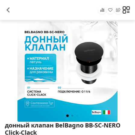
донный клапан BelBagno BB-SC-NERO
Сlick-Сlack