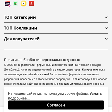
ТОП категории
ТОП Коллекции
Для покупателей
Политика обработки персональных данных
© 2026 Belbagnostore.ru - фирменный интернет-магазин сантехники Belbagno
(Бельбаньо). Наличие и цены уточняйте у наших операторов. Копирование всех
составляющих частей сайта в какой бы то ни было форме без письменного
разрешения владельцев авторских прав запрещено. Сайт использует технологию
cookie. Используя сайт, Вы соглашаетесь с правилами использования
cookie
, а
также даете согласие на обработку
персональных данных
На информационном
На нашем сайте мы используем cookie файлы.
Узнать
ресурсе применяются
рекомендательные технологии
(информационные
подробнее...
технологии предоставления информации на основе сбора, систематизации и
анализа сведений, относящихся к предпочтениям пользователей сети
Согласен
«Интернет», находящихся на территории Российской Федерации).