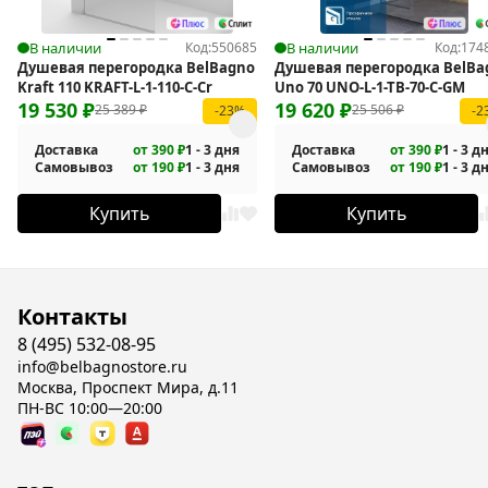
В наличии
Код:
550685
В наличии
Код:
174
Душевая перегородка BelBagno
Душевая перегородка BelBa
Kraft 110 KRAFT-L-1-110-C-Cr
Uno 70 UNO-L-1-TB-70-C-GM
19 530
₽
19 620
₽
25 389
₽
25 506
₽
-23%
-2
Доставка
от 390 ₽
1 - 3 дня
Доставка
от 390 ₽
1 - 3 д
Самовывоз
от 190 ₽
1 - 3 дня
Самовывоз
от 190 ₽
1 - 3 д
Купить
Купить
Контакты
8 (495) 532-08-95
info@belbagnostore.ru
Москва, Проспект Мира, д.11
ПН-ВС 10:00—20:00