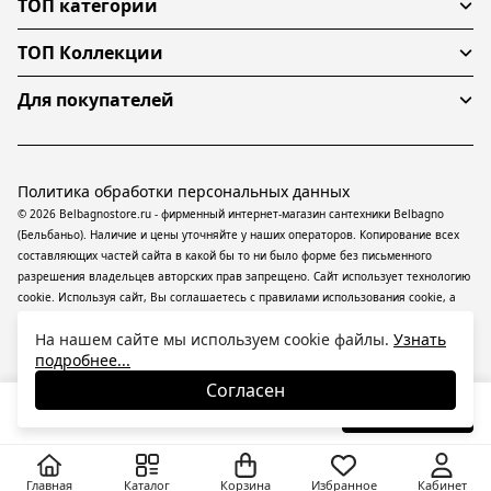
ТОП категории
ТОП Коллекции
Для покупателей
Политика обработки персональных данных
© 2026 Belbagnostore.ru - фирменный интернет-магазин сантехники Belbagno
(Бельбаньо). Наличие и цены уточняйте у наших операторов. Копирование всех
составляющих частей сайта в какой бы то ни было форме без письменного
разрешения владельцев авторских прав запрещено. Сайт использует технологию
cookie. Используя сайт, Вы соглашаетесь с правилами использования
cookie
, а
также даете согласие на обработку
персональных данных
На информационном
На нашем сайте мы используем cookie файлы.
Узнать
ресурсе применяются
рекомендательные технологии
(информационные
подробнее...
технологии предоставления информации на основе сбора, систематизации и
анализа сведений, относящихся к предпочтениям пользователей сети
Согласен
«Интернет», находящихся на территории Российской Федерации).
19 530
₽
В корзину
Главная
Каталог
Корзина
Избранное
Кабинет