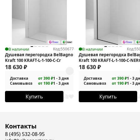
В наличии
Код:
550677
В наличии
Код:
55
Душевая перегородка BelBagno
Душевая перегородка BelBa
Kraft 100 KRAFT-L-1-100-C-Cr
Kraft 100 KRAFT-L-1-100-C-NER
18 630
₽
18 630
₽
Доставка
от 390 ₽
1 - 3 дня
Доставка
от 390 ₽
1 - 3 д
Самовывоз
от 190 ₽
1 - 3 дня
Самовывоз
от 190 ₽
1 - 3 д
Купить
Купить
Контакты
8 (495) 532-08-95