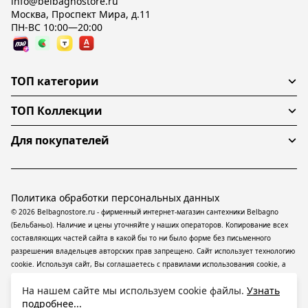
info@belbagnostore.ru
Москва, Проспект Мира, д.11
ПН-ВС 10:00—20:00
ТОП категории
ТОП Коллекции
Для покупателей
Политика обработки персональных данных
© 2026 Belbagnostore.ru - фирменный интернет-магазин сантехники Belbagno
(Бельбаньо). Наличие и цены уточняйте у наших операторов. Копирование всех
составляющих частей сайта в какой бы то ни было форме без письменного
разрешения владельцев авторских прав запрещено. Сайт использует технологию
cookie. Используя сайт, Вы соглашаетесь с правилами использования
cookie
, а
также даете согласие на обработку
персональных данных
На информационном
На нашем сайте мы используем cookie файлы.
Узнать
ресурсе применяются
рекомендательные технологии
(информационные
подробнее...
технологии предоставления информации на основе сбора, систематизации и