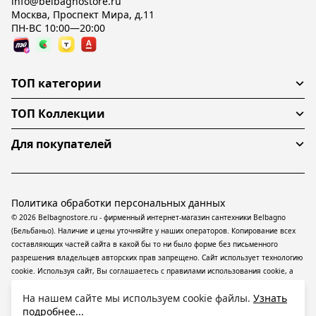
info@belbagnostore.ru
Москва, Проспект Мира, д.11
ПН-ВС 10:00—20:00
ТОП категории
ТОП Коллекции
Для покупателей
Политика обработки персональных данных
© 2026 Belbagnostore.ru - фирменный интернет-магазин сантехники Belbagno
(Бельбаньо). Наличие и цены уточняйте у наших операторов. Копирование всех
составляющих частей сайта в какой бы то ни было форме без письменного
разрешения владельцев авторских прав запрещено. Сайт использует технологию
cookie. Используя сайт, Вы соглашаетесь с правилами использования
cookie
, а
также даете согласие на обработку
персональных данных
На информационном
На нашем сайте мы используем cookie файлы.
Узнать
ресурсе применяются
рекомендательные технологии
(информационные
подробнее...
технологии предоставления информации на основе сбора, систематизации и