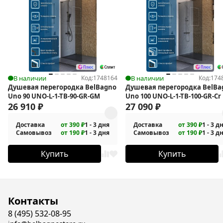
В наличии
Код:
1748164
В наличии
Код:
174
Душевая перегородка BelBagno
Душевая перегородка BelBa
Uno 90 UNO-L-1-TB-90-GR-GM
Uno 100 UNO-L-1-TB-100-GR-Cr
26 910
₽
27 090
₽
Доставка
от 390 ₽
1 - 3 дня
Доставка
от 390 ₽
1 - 3 д
Самовывоз
от 190 ₽
1 - 3 дня
Самовывоз
от 190 ₽
1 - 3 д
Купить
Купить
Контакты
8 (495) 532-08-95