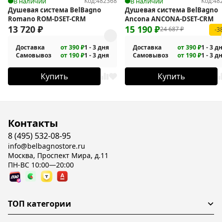
В наличии
Код:
482368
В наличии
Код:
48
Душевая система BelBagno
Душевая система BelBagno
Romano ROM-DSET-CRM
Ancona ANCONA-DSET-CRM
13 720
₽
15 190
₽
24 687
₽
-3
Доставка
от 390 ₽
1 - 3 дня
Доставка
от 390 ₽
1 - 3 д
Самовывоз
от 190 ₽
1 - 3 дня
Самовывоз
от 190 ₽
1 - 3 д
Купить
Купить
Контакты
8 (495) 532-08-95
info@belbagnostore.ru
Москва, Проспект Мира, д.11
ПН-ВС 10:00—20:00
ТОП категории