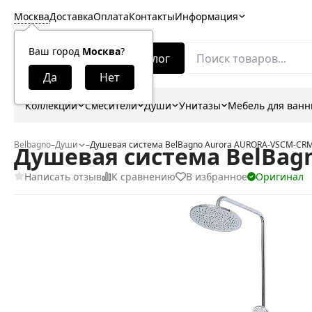
Москва
Доставка
Оплата
Контакты
Информация
Ваш город
Москва
?
Каталог
Коллекции
Смесители
Души
Унитазы
Мебель для ван
Belbagno
–
Души
–
Душевая система BelBagno Aurora AURORA-VSCM-CR
Душевая система BelBag
Написать отзыв
К сравнению
В избранное
Оригинал