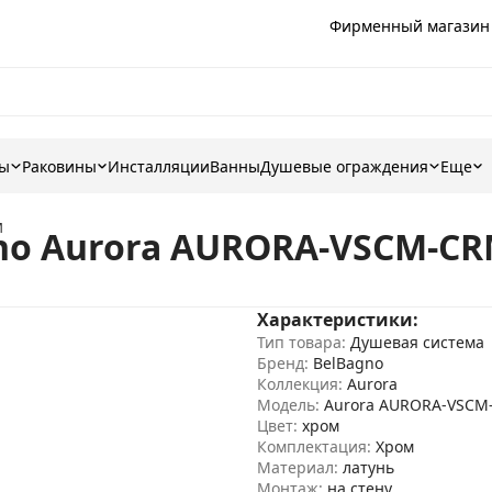
Фирменный магазин
ны
Раковины
Инсталляции
Ванны
Душевые ограждения
Еще
M
no Aurora AURORA-VSCM-C
Характеристики:
Тип товара:
Душевая система
Бренд:
BelBagno
Коллекция:
Aurora
Модель:
Aurora AURORA-VSCM
Цвет:
хром
Комплектация:
Хром
Материал:
латунь
Монтаж:
на стену