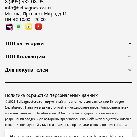
8 (495) 532-08-95
info@belbagnostore.ru
Москва, Проспект Мира, д.11
ПН-ВС 10:00—20:00
ТОП категории
ТОП Коллекции
Для покупателей
Политика обработки персональных данных
© 2026 Belbagnostore.ru - фирменный интернет-магазин сантехники Belbagno
(Бельбаньо). Наличие и цены уточняйте у наших операторов. Копирование всех
составляющих частей сайта в какой бы то ни было форме без письменного
разрешения владельцев авторских прав запрещено. Сайт использует технологию
cookie. Используя сайт, Вы соглашаетесь с правилами использования
cookie
, а
также даете согласие на обработку
персональных данных
На информационном
На нашем сайте мы используем cookie файлы.
Узнать
ресурсе применяются
рекомендательные технологии
(информационные