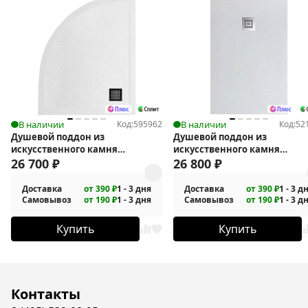
В наличии
Код:
595962
В наличии
Код:
52
Душевой поддон из
Душевой поддон из
искусственного камня
искусственного камня
BelBagno Uno 120x80 R TRAY-MR-
26 700
₽
BelBagno Uno 120x90 TRAY-M
26 800
₽
UNO-RH-120/80-550-35-W-R-NO
UNO-AH-120/90-35-W
Доставка
от 390 ₽
1 - 3 дня
Доставка
от 390 ₽
1 - 3 д
Самовывоз
от 190 ₽
1 - 3 дня
Самовывоз
от 190 ₽
1 - 3 д
Купить
Купить
Контакты