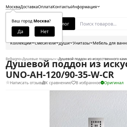
Москва
Доставка
Оплата
Контакты
Информация
Ваш город
Москва
?
Каталог
Коллекции
Смесители
Души
Унитазы
Мебель для ван
Belbagno
–
Душевые поддоны
–
Душевой поддон из искусственного кам
Душевой поддон из искус
UNO-AH-120/90-35-W-CR
Написать отзыв
К сравнению
В избранное
Оригинал