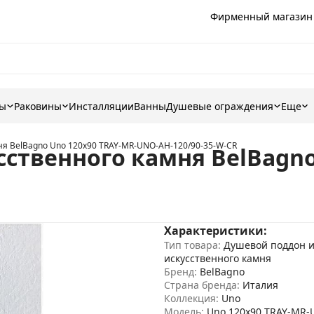
Фирменный магазин
ны
Раковины
Инсталляции
Ванны
Душевые ограждения
Еще
ня BelBagno Uno 120x90 TRAY-MR-UNO-AH-120/90-35-W-CR
ственного камня BelBagno
Характеристики:
Тип товара:
Душевой поддон и
искусственного камня
Бренд:
BelBagno
Страна бренда:
Италия
Коллекция:
Uno
Модель:
Uno 120x90 TRAY-MR-