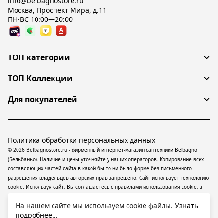
info@belbagnostore.ru
Москва, Проспект Мира, д.11
ПН-ВС 10:00—20:00
ТОП категории
ТОП Коллекции
Для покупателей
Политика обработки персональных данных
© 2026 Belbagnostore.ru - фирменный интернет-магазин сантехники Belbagno
(Бельбаньо). Наличие и цены уточняйте у наших операторов. Копирование всех
составляющих частей сайта в какой бы то ни было форме без письменного
разрешения владельцев авторских прав запрещено. Сайт использует технологию
cookie. Используя сайт, Вы соглашаетесь с правилами использования
cookie
, а
также даете согласие на обработку
персональных данных
На информационном
На нашем сайте мы используем cookie файлы.
Узнать
ресурсе применяются
рекомендательные технологии
(информационные
подробнее...
технологии предоставления информации на основе сбора, систематизации и