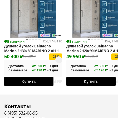
В наличии
Код:
1748110
В наличии
Код:
174
Душевой уголок BelBagno
Душевой уголок BelBagno
Marino 2 130x80 MARINO-2-AH-1-
Marino 2 120x90 MARINO-2-AH
130/80-C-GM
50 400
₽
120/90-C-GM
49 950
₽
65 520
₽
64 935
₽
-23%
-2
Доставка
от 390 ₽
1 - 3 дня
Доставка
от 390 ₽
1 - 3 д
Самовывоз
от 190 ₽
1 - 3 дня
Самовывоз
от 190 ₽
1 - 3 д
Купить
Купить
Контакты
8 (495) 532-08-95