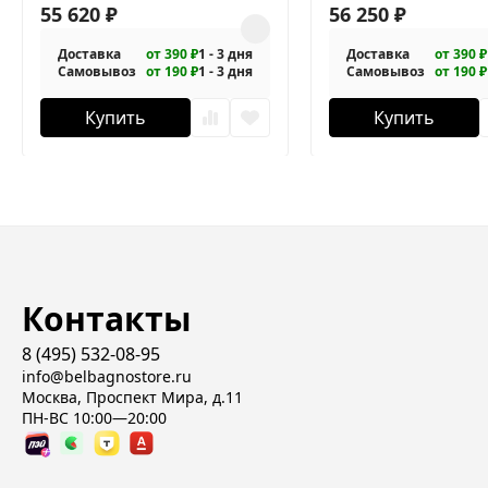
110/80-C-Cr
55 620
₽
AH-1-120/100-C-Cr
56 250
₽
Доставка
от 390 ₽
1 - 3 дня
Доставка
от 390 ₽
Самовывоз
от 190 ₽
1 - 3 дня
Самовывоз
от 190 ₽
Купить
Купить
Контакты
8 (495) 532-08-95
info@belbagnostore.ru
Москва, Проспект Мира, д.11
ПН-ВС 10:00—20:00