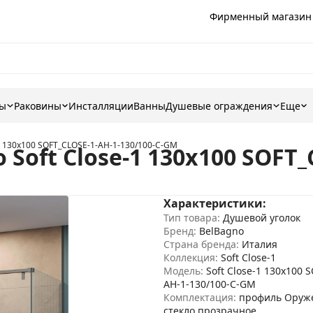
Фирменный магазин
ны
Раковины
Инсталляции
Ванны
Душевые ограждения
Еще
1 130x100 SOFT_CLOSE-1-AH-1-130/100-C-GM
Soft Close-1 130x100 SOFT_
Характеристики:
Тип товара:
Душевой уголок
Бренд:
BelBagno
Страна бренда:
Италия
Коллекция:
Soft Close-1
Модель:
Soft Close-1 130x100 
AH-1-130/100-C-GM
Комплектация:
профиль Оруже
стекло прозрачное