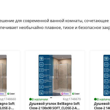
решение для современной ванной комнаты, сочетающее
ечивает необычайно плавное, тихое и безопасное закры
од:
1748660
В наличии
Код:
1748670
В налич
agno Soft
Душевой уголок BelBagno Soft
Душевой 
LOSE-2-
Close-2 130x90 SOFT_CLOSE-2-AH-
Close-2 1