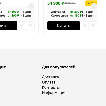
-Cr
₽
1-120/90-C-Cr
54 900
₽
71 370
₽
-23%
ка
от 390 ₽
1 - 3 дня
Доставка
от 390 ₽
1 - 3 дня
воз
от 190 ₽
1 - 3 дня
Самовывоз
от 190 ₽
1 - 3 дня
пить
Купить
ции
Для покупателей
Доставка
Оплата
Контакты
Информация