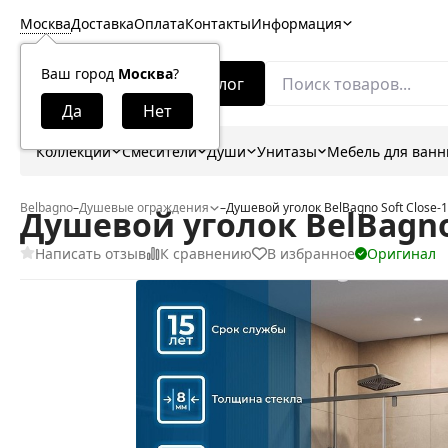
Москва
Доставка
Оплата
Контакты
Информация
Ваш город
Москва
?
Каталог
Коллекции
Смесители
Души
Унитазы
Мебель для ван
Belbagno
–
Душевые ограждения
–
Душевой уголок BelBagno Soft Close-
Душевой уголок BelBagno 
Написать отзыв
К сравнению
В избранное
Оригинал