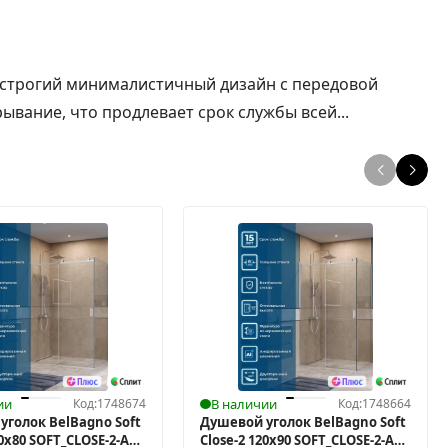
 строгий минималистичный дизайн с передовой
вание, что продлевает срок службы всей...
ии
Код:
1748674
В наличии
Код:
1748664
уголок BelBagno Soft
Душевой уголок BelBagno Soft
40x80 SOFT_CLOSE-2-AH-
Close-2 120x90 SOFT_CLOSE-2-AH-