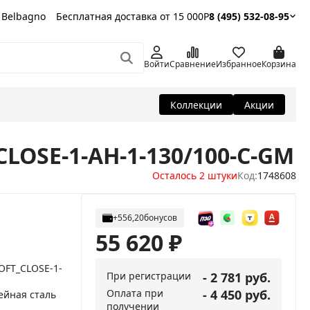
 Belbagno
Бесплатная доставка от 15 000Р
8 (495) 532-08-95
Войти
Сравнение
Избранное
Корзина
Коллекции
Акции
CLOSE-1-AH-1-130/100-C-GM
Осталось 2 штуки
Код:
1748608
+556,20
бонусов
55 620
₽
SOFT_CLOSE-1-
При регистрации
- 2 781 руб.
Оплата при
- 4 450 руб.
йная сталь
получении