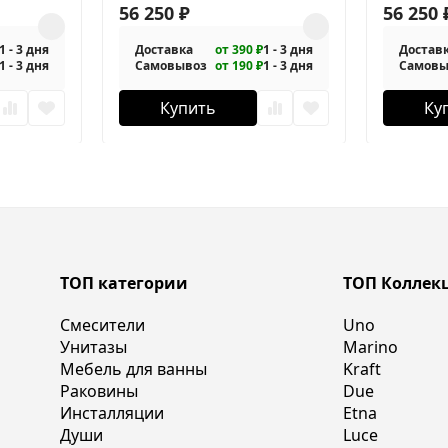
1-130/90-C-Cr
56 250
₽
1-140/80-C
56 250
1 - 3 дня
Доставка
от 390 ₽
1 - 3 дня
Достав
1 - 3 дня
Самовывоз
от 190 ₽
1 - 3 дня
Самовы
Купить
Ку
ТОП категории
ТОП Коллек
Смесители
Uno
Унитазы
Marino
Мебель для ванны
Kraft
Раковины
Due
Инсталляции
Etna
Души
Luce