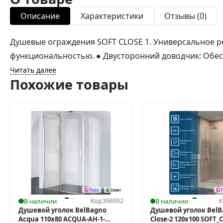
Описание
Характеристики
Отзывы (0)
Душевые ограждения SOFT CLOSE 1. Универсальное 
функциональностью. ● Двусторонний доводчик: Обесп
Читать далее
Похожие товары
В наличии
Код:
396992
В наличии
К
Душевой уголок BelBagno
Душевой уголок BelB
Acqua 110х80 ACQUA-AH-1-
Close-2 120x100 SOFT_C