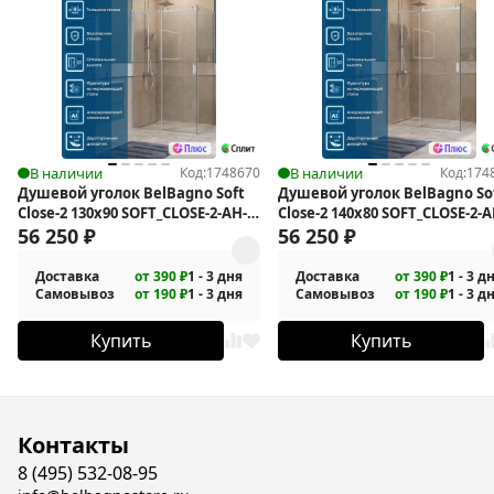
В наличии
Код:
1748670
В наличии
Код:
174
Душевой уголок BelBagno Soft
Душевой уголок BelBagno So
Close-2 130x90 SOFT_CLOSE-2-AH-1-
Close-2 140x80 SOFT_CLOSE-2-A
130/90-C-Cr
56 250
₽
140/80-C-Cr
56 250
₽
Доставка
от 390 ₽
1 - 3 дня
Доставка
от 390 ₽
1 - 3 д
Самовывоз
от 190 ₽
1 - 3 дня
Самовывоз
от 190 ₽
1 - 3 д
Купить
Купить
Контакты
8 (495) 532-08-95