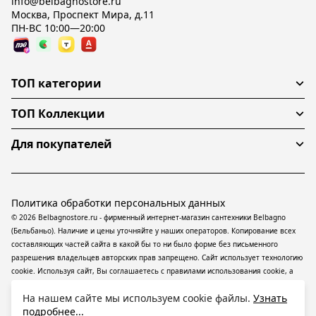
info@belbagnostore.ru
Москва, Проспект Мира, д.11
ПН-ВС 10:00—20:00
ТОП категории
ТОП Коллекции
Для покупателей
Политика обработки персональных данных
© 2026 Belbagnostore.ru - фирменный интернет-магазин сантехники Belbagno
(Бельбаньо). Наличие и цены уточняйте у наших операторов. Копирование всех
составляющих частей сайта в какой бы то ни было форме без письменного
разрешения владельцев авторских прав запрещено. Сайт использует технологию
cookie. Используя сайт, Вы соглашаетесь с правилами использования
cookie
, а
также даете согласие на обработку
персональных данных
На информационном
На нашем сайте мы используем cookie файлы.
Узнать
ресурсе применяются
рекомендательные технологии
(информационные
подробнее...
технологии предоставления информации на основе сбора, систематизации и