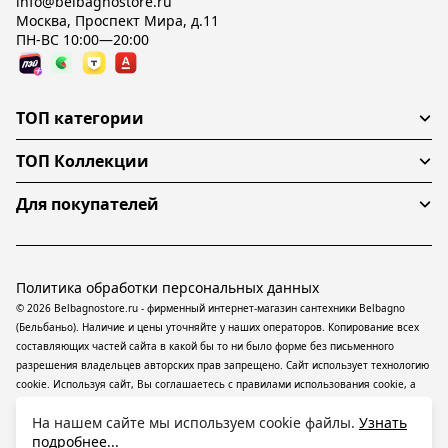
info@belbagnostore.ru
Москва, Проспект Мира, д.11
ПН-ВС 10:00—20:00
ТОП категории
ТОП Коллекции
Для покупателей
Политика обработки персональных данных
© 2026 Belbagnostore.ru - фирменный интернет-магазин сантехники Belbagno
(Бельбаньо). Наличие и цены уточняйте у наших операторов. Копирование всех
составляющих частей сайта в какой бы то ни было форме без письменного
разрешения владельцев авторских прав запрещено. Сайт использует технологию
cookie. Используя сайт, Вы соглашаетесь с правилами использования
cookie
, а
также даете согласие на обработку
персональных данных
На информационном
На нашем сайте мы используем cookie файлы.
Узнать
ресурсе применяются
рекомендательные технологии
(информационные
подробнее...
технологии предоставления информации на основе сбора, систематизации и