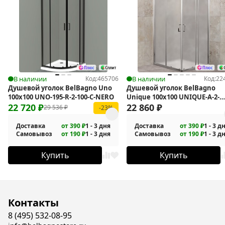
В наличии
Код:
465706
В наличии
Код:
22
Душевой уголок BelBagno Uno
Душевой уголок BelBagno
100х100 UNO-195-R-2-100-C-NERO
Unique 100х100 UNIQUE-A-2-
22 720
₽
85/100-P-Cr
22 860
₽
29 536
₽
-23%
Доставка
от 390 ₽
1 - 3 дня
Доставка
от 390 ₽
1 - 3 д
Самовывоз
от 190 ₽
1 - 3 дня
Самовывоз
от 190 ₽
1 - 3 д
Купить
Купить
Контакты
8 (495) 532-08-95