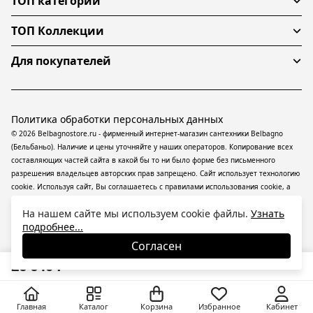
ТОП категории
ТОП Коллекции
Для покупателей
Политика обработки персональных данных
© 2026 Belbagnostore.ru - фирменный интернет-магазин сантехники Belbagno
(Бельбаньо). Наличие и цены уточняйте у наших операторов. Копирование всех
составляющих частей сайта в какой бы то ни было форме без письменного
разрешения владельцев авторских прав запрещено. Сайт использует технологию
cookie. Используя сайт, Вы соглашаетесь с правилами использования
cookie
, а
также даете согласие на обработку
персональных данных
На информационном
На нашем сайте мы используем cookie файлы.
Узнать
ресурсе применяются
рекомендательные технологии
(информационные
подробнее...
технологии предоставления информации на основе сбора, систематизации и
анализа сведений, относящихся к предпочтениям пользователей сети
Согласен
«Интернет», находящихся на территории Российской Федерации).
26 640
₽
Главная
Каталог
Корзина
Избранное
Кабинет