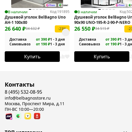
В наличии
Код:
191895
В наличии
Код:
50
Душевой уголок BelBagno Uno
Душевой уголок BelBagno U
AH-1 100x80
90х90 UNO-195-R-2-90-P-NERO
26 640
₽
26 550
₽
34 632
₽
34 515
₽
-23%
-2
Доставка
от 390 ₽
1 - 3 дня
Доставка
от 390 ₽
1 - 3 д
Самовывоз
от 190 ₽
1 - 3 дня
Самовывоз
от 190 ₽
1 - 3 д
Купить
Купить
Контакты
8 (495) 532-08-95
info@belbagnostore.ru
Москва, Проспект Мира, д.11
ПН-ВС 10:00—20:00