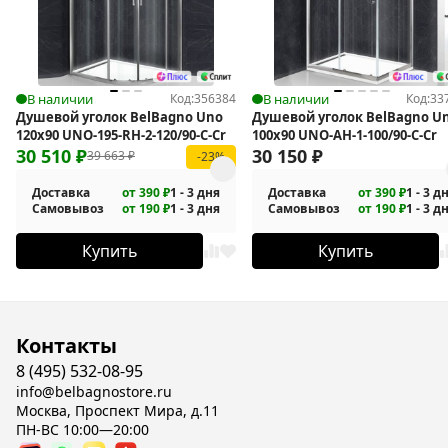
В наличии
Код:
356384
В наличии
Код:
33
Душевой уголок BelBagno Uno
Душевой уголок BelBagno U
120х90 UNO-195-RH-2-120/90-C-Cr
100х90 UNO-AH-1-100/90-C-Cr
30 510
₽
30 150
₽
39 663
₽
-23%
Доставка
от 390 ₽
1 - 3 дня
Доставка
от 390 ₽
1 - 3 д
Самовывоз
от 190 ₽
1 - 3 дня
Самовывоз
от 190 ₽
1 - 3 д
Купить
Купить
Контакты
8 (495) 532-08-95
info@belbagnostore.ru
Москва, Проспект Мира, д.11
ПН-ВС 10:00—20:00