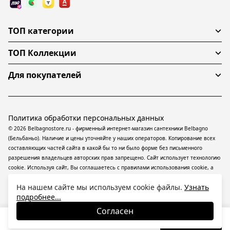
ТОП категории
ТОП Коллекции
Для покупателей
Политика обработки персональных данных
© 2026 Belbagnostore.ru - фирменный интернет-магазин сантехники Belbagno
(Бельбаньо). Наличие и цены уточняйте у наших операторов. Копирование всех
составляющих частей сайта в какой бы то ни было форме без письменного
разрешения владельцев авторских прав запрещено. Сайт использует технологию
cookie. Используя сайт, Вы соглашаетесь с правилами использования
cookie
, а
также даете согласие на обработку
персональных данных
На информационном
На нашем сайте мы используем cookie файлы.
Узнать
ресурсе применяются
рекомендательные технологии
(информационные
подробнее...
технологии предоставления информации на основе сбора, систематизации и
анализа сведений, относящихся к предпочтениям пользователей сети
Согласен
«Интернет», находящихся на территории Российской Федерации).
30 420
₽
В корзину