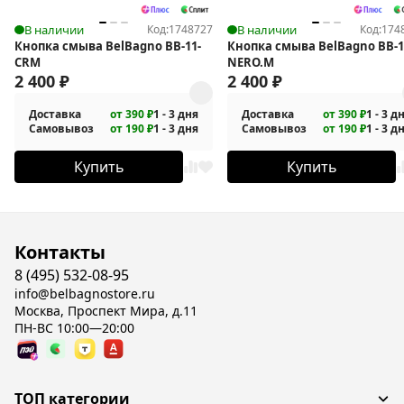
В наличии
Код:
1748727
В наличии
Код:
174
Кнопка смыва BelBagno BB-11-
Кнопка смыва BelBagno BB-1
CRM
NERO.M
2 400
₽
2 400
₽
Доставка
от 390 ₽
1 - 3 дня
Доставка
от 390 ₽
1 - 3 д
Самовывоз
от 190 ₽
1 - 3 дня
Самовывоз
от 190 ₽
1 - 3 д
Купить
Купить
Контакты
8 (495) 532-08-95
info@belbagnostore.ru
Москва, Проспект Мира, д.11
ПН-ВС 10:00—20:00
ТОП категории