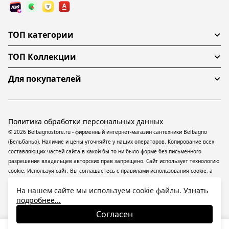
ТОП категории
ТОП Коллекции
Для покупателей
Политика обработки персональных данных
© 2026 Belbagnostore.ru - фирменный интернет-магазин сантехники Belbagno
(Бельбаньо). Наличие и цены уточняйте у наших операторов. Копирование всех
составляющих частей сайта в какой бы то ни было форме без письменного
разрешения владельцев авторских прав запрещено. Сайт использует технологию
cookie. Используя сайт, Вы соглашаетесь с правилами использования
cookie
, а
также даете согласие на обработку
персональных данных
На информационном
На нашем сайте мы используем cookie файлы.
Узнать
ресурсе применяются
рекомендательные технологии
(информационные
подробнее...
технологии предоставления информации на основе сбора, систематизации и
анализа сведений, относящихся к предпочтениям пользователей сети
Согласен
«Интернет», находящихся на территории Российской Федерации).
36 070
₽