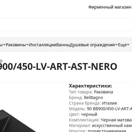
Фирменный магазин
ны
Раковины
Инсталляции
Ванны
Душевые ограждения
Еще
RO
900/450-LV-ART-AST-NERO
Характеристики:
Тип товара:
Раковина
Бренд:
BelBagno
Страна бренда:
Италия
Модель:
90 BB900/450-LV-ART-
Цвет:
черный
Комплектация:
Черная матова
Материал:
искусственный кам
Монтаж:
полувстраиваемая