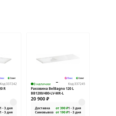
Код:
337242
В наличии
Код:
337245
0 R
Раковина BelBagno 120 L
BB1200/480-LV-MR-L
20 900
₽
1 - 3 дня
Доставка
от 390 ₽
1 - 3 дня
1 - 3 дня
Самовывоз
от 190 ₽
1 - 3 дня