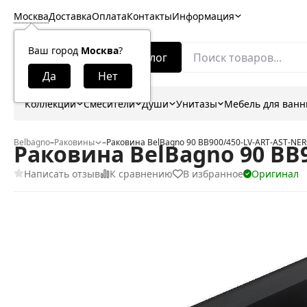
Москва
Доставка
Оплата
Контакты
Информация
Ваш город
Москва
?
Каталог
Коллекции
Смесители
Души
Унитазы
Мебель для ван
Belbagno
–
Раковины
–
Раковина BelBagno 90 BB900/450-LV-ART-AST-NE
Раковина BelBagno 90 BB
Написать отзыв
К сравнению
В избранное
Оригинал