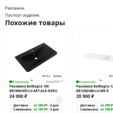
Раковина.
Паспорт изделия.
Похожие товары
В наличии
Код:
445817
В наличии
Раковина BelBagno 100
Раковина BelBagno 12
BB1000/455-LV-ART-ALR-NERO
BB1200/480-LV-MR-R
24 000
₽
20 900
₽
Доставка
от 390 ₽
1 - 3 дня
Доставка
от 390 ₽
Самовывоз
от 190 ₽
1 - 3 дня
Самовывоз
от 190 ₽