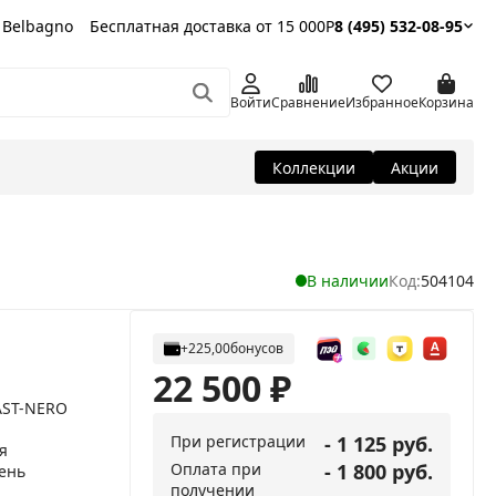
 Belbagno
Бесплатная доставка от 15 000Р
8 (495) 532-08-95
Войти
Сравнение
Избранное
Корзина
Коллекции
Акции
В наличии
Код:
504104
+225,00
бонусов
22 500
₽
AST-NERO
При регистрации
- 1 125 руб.
я
Оплата при
- 1 800 руб.
ень
получении