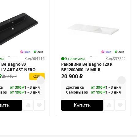
ии
Код:
504116
В наличии
Код:
337242
 BelBagno 80
Раковина BelBagno 120 R
0-LV-ART-AST-NERO
BB1200/480-LV-MR-R
₽
20 900
₽
25 740
₽
-23%
ка
от 390 ₽
1 - 3 дня
Доставка
от 390 ₽
1 - 3 дня
воз
от 190 ₽
1 - 3 дня
Самовывоз
от 190 ₽
1 - 3 дня
пить
Купить