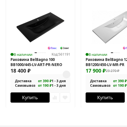
В наличии
Код:
561191
В наличии
Раковина BelBagno 100
Раковина BelBagno 1
BB1000/445-LV-ART-PR-NERO
BB1200/450-LV-MR-PR
18 400
₽
17 900
₽
23 270
₽
Доставка
от 390 ₽
1 - 3 дня
Доставка
от 390 ₽
Самовывоз
от 190 ₽
1 - 3 дня
Самовывоз
от 190 ₽
Купить
Купить