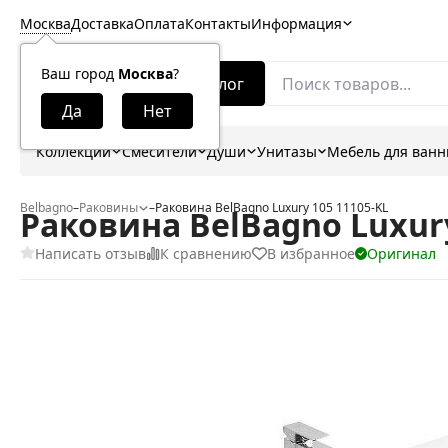
Москва
Доставка
Оплата
Контакты
Информация
Ваш город
Москва
?
Каталог
Коллекции
Смесители
Души
Унитазы
Мебель для ван
Belbagno
–
Раковины
–
Раковина BelBagno Luxury 105 11105-KL
Раковина BelBagno Luxury
Написать отзыв
К сравнению
В избранное
Оригинал