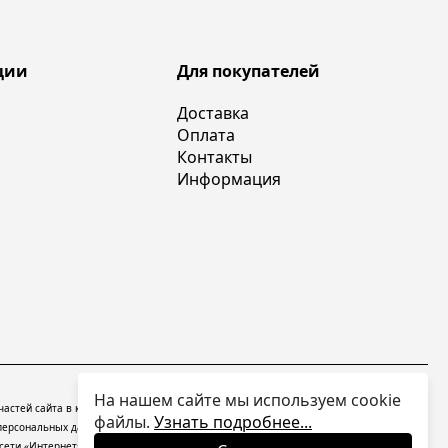
ции
Для покупателей
Доставка
Оплата
Контакты
Информация
На нашем сайте мы используем cookie
 частей сайта в какой бы то ни было форме без письменного разрешения владельцев
файлы.
Узнать подробнее...
персональных данных
На информационном ресурсе применяются
рекомендательные
ети «Интернет», находящихся на территории Российской Федерации).