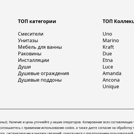
ТОП категории
ТОП Коллек
Смесители
Uno
Унитазы
Marino
Мебель для ванны
Kraft
Раковины
Due
Инсталляции
Etna
Души
Luce
Душевые ограждения
Amanda
Душевые поддоны
Ancona
Unique
баньо). Наличие и цены уточняйте у наших операторов. Копирование всех составляющих
ы соглашаетесь с правилами использования
cookie
, а также даете согласие на обработку
а, систематизации и анализа сведений, относящихся к предпочтениям пользователей с