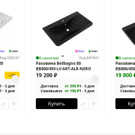
Код:
338247
В наличии
Код:
445841
В налич
20
Раковина BelBagno 80
Раковина
BB800/455-LV-ART-ALR-NERO
BB800/45
19 200
₽
19 800
-23%
1 - 3 дня
Доставка
от 390 ₽
1 - 3 дня
Достав
1 - 3 дня
Самовывоз
от 190 ₽
1 - 3 дня
Самовы
Купить
Ку