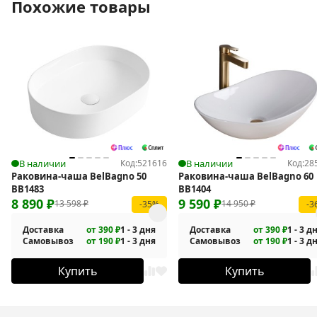
Похожие товары
В наличии
Код:
521616
В наличии
Код:
28
Раковина-чаша BelBagno 50
Раковина-чаша BelBagno 60
BB1483
BB1404
8 890
₽
9 590
₽
13 598
₽
14 950
₽
-35%
-3
Доставка
от 390 ₽
1 - 3 дня
Доставка
от 390 ₽
1 - 3 д
Самовывоз
от 190 ₽
1 - 3 дня
Самовывоз
от 190 ₽
1 - 3 д
Купить
Купить