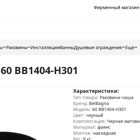
Фирменный магазин
ны
Раковины
Инсталляции
Ванны
Душевые ограждения
Еще
60 BB1404-H301
Характеристики:
Тип товара:
Раковина-чаша
Бренд:
BelBagno
Модель:
60 BB1404-H301
Цвет:
черный
Комплектация:
Черная матова
Материал:
фаянс
Монтаж:
накладная
Вес:
8 кг