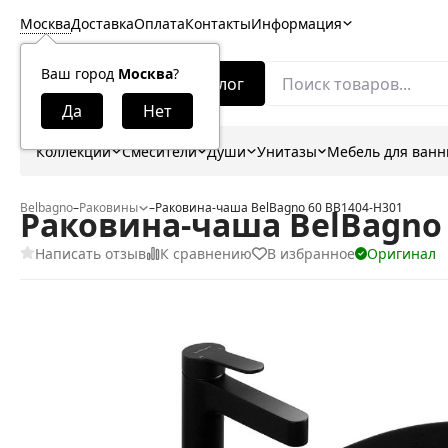
Москва
Доставка
Оплата
Контакты
Информация
Ваш город
Москва
?
Каталог
Коллекции
Смесители
Души
Унитазы
Мебель для ван
Belbagno
–
Раковины
–
Раковина-чаша BelBagno 60 BB1404-H301
Раковина-чаша BelBagno 
Написать отзыв
К сравнению
В избранное
Оригинал