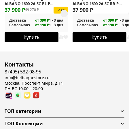
ALBANO-1600-2A-SC-BL-P
ALBANO-1600-2A-SC-RR-P
подвесной
37 900
₽
подвесной
37 900
₽
49 270
₽
-23%
Доставка
от 390 ₽
1 - 3 дня
Доставка
от 390 ₽
1 - 3 д
Самовывоз
от 190 ₽
1 - 3 дня
Самовывоз
от 190 ₽
1 - 3 д
Купить
Купить
Контакты
8 (495) 532-08-95
info@belbagnostore.ru
Москва, Проспект Мира, д.11
ПН-ВС 10:00—20:00
ТОП категории
ТОП Коллекции