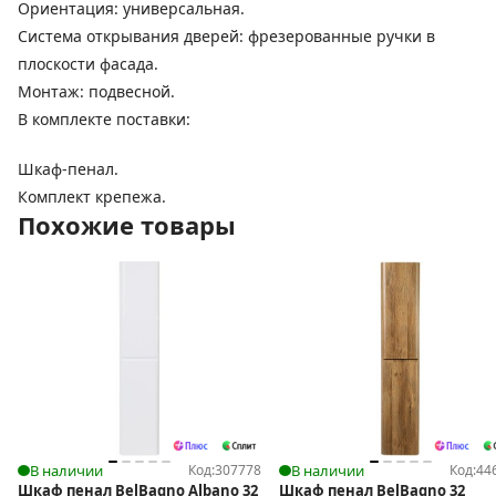
Ориентация: универсальная.
Система открывания дверей: фрезерованные ручки в
плоскости фасада.
Монтаж: подвесной.
В комплекте поставки:
Шкаф-пенал.
Комплект крепежа.
Похожие товары
В наличии
Код:
307778
В наличии
Код:
44
Шкаф пенал BelBagno Albano 32
Шкаф пенал BelBagno 32