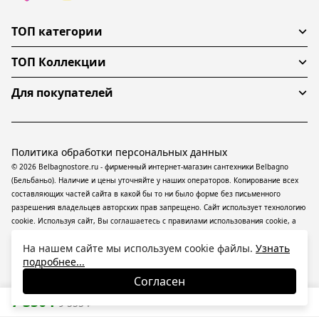
ТОП категории
ТОП Коллекции
Для покупателей
Политика обработки персональных данных
© 2026 Belbagnostore.ru - фирменный интернет-магазин сантехники Belbagno
(Бельбаньо). Наличие и цены уточняйте у наших операторов. Копирование всех
составляющих частей сайта в какой бы то ни было форме без письменного
разрешения владельцев авторских прав запрещено. Сайт использует технологию
cookie. Используя сайт, Вы соглашаетесь с правилами использования
cookie
, а
также даете согласие на обработку
персональных данных
На информационном
На нашем сайте мы используем cookie файлы.
Узнать
ресурсе применяются
рекомендательные технологии
(информационные
подробнее...
технологии предоставления информации на основе сбора, систематизации и
анализа сведений, относящихся к предпочтениям пользователей сети
Согласен
«Интернет», находящихся на территории Российской Федерации).
7 350
₽
9 555
₽