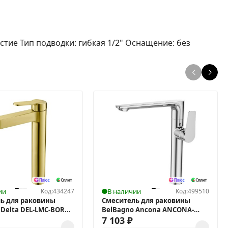
тие Тип подводки: гибкая 1/2" Оснащение: без
ии
Код:
434247
В наличии
Код:
499510
ь для раковины
Смеситель для раковины
 Delta DEL-LMC-BORO
BelBagno Ancona ANCONA-
брашированное
LMC2-CRM Хром
7 103
₽