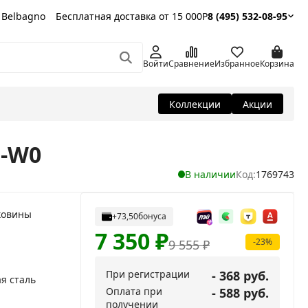
 Belbagno
Бесплатная доставка от 15 000Р
8 (495) 532-08-95
Войти
Сравнение
Избранное
Корзина
Коллекции
Акции
M-W0
В наличии
Код:
1769743
ковины
+73,50
бонуса
7 350
₽
-23%
9 555
₽
При регистрации
- 368 руб.
я сталь
Оплата при
- 588 руб.
получении