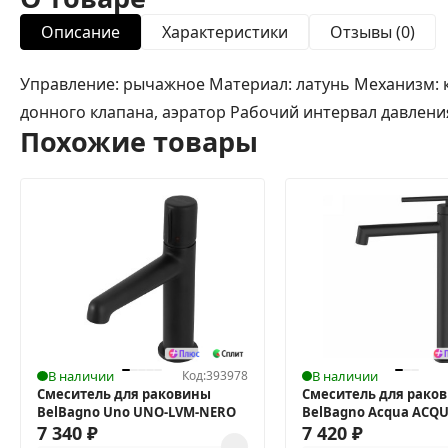
Описание
Характеристики
Отзывы (0)
Управление: рычажное Материал: латунь Механизм: к
донного клапана, аэратор Рабочий интервал давления
Похожие товары
В наличии
Код:
393978
В наличии
Смеситель для раковины
Смеситель для рако
BelBagno Uno UNO-LVM-NERO
BelBagno Acqua ACQU
7 340
₽
NERO
7 420
₽