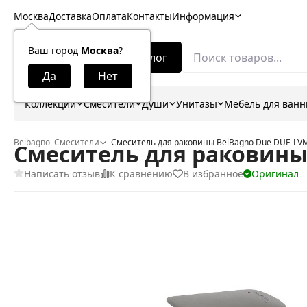
Москва
Доставка
Оплата
Контакты
Информация
Ваш город
Москва
?
Каталог
Коллекции
Смесители
Души
Унитазы
Мебель для ван
Belbagno
–
Смесители
–
Смеситель для раковины BelBagno Due DUE-L
Смеситель для раковины
Написать отзыв
К сравнению
В избранное
Оригинал