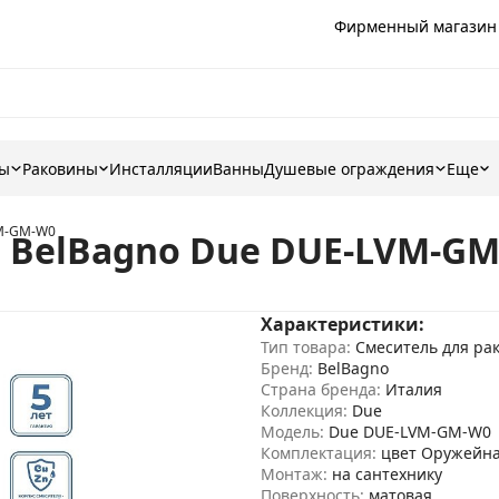
Фирменный магазин
ны
Раковины
Инсталляции
Ванны
Душевые ограждения
Еще
VM-GM-W0
 BelBagno Due DUE-LVM-G
Характеристики:
Тип товара:
Смеситель для ра
Бренд:
BelBagno
Страна бренда:
Италия
Коллекция:
Due
Модель:
Due DUE-LVM-GM-W0
Комплектация:
цвет Оружейна
Монтаж:
на сантехнику
Поверхность:
матовая