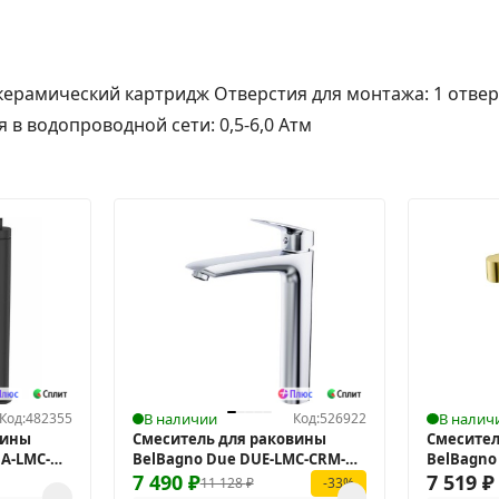
ерамический картридж Отверстия для монтажа: 1 отверс
 в водопроводной сети: 0,5-6,0 Атм
Код:
482355
В наличии
Код:
526922
В налич
вины
Смеситель для раковины
Смесител
A-LMC-
BelBagno Due DUE-LMC-CRM-
BelBagno
W0
7 490
₽
Золото 
7 519
₽
11 128
₽
-33%