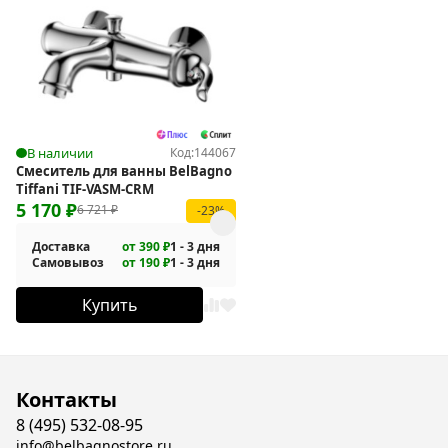
В наличии
Код:
144067
Смеситель для ванны BelBagno
Tiffani TIF-VASM-CRM
5 170
₽
6 721
₽
-23%
Доставка
от 390 ₽
1 - 3 дня
Самовывоз
от 190 ₽
1 - 3 дня
Купить
Контакты
8 (495) 532-08-95
info@belbagnostore.ru