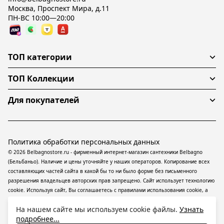
Москва, Проспект Мира, д.11
ПН-ВС 10:00—20:00
ТОП категории
ТОП Коллекции
Для покупателей
Политика обработки персональных данных
© 2026 Belbagnostore.ru - фирменный интернет-магазин сантехники Belbagno
(Бельбаньо). Наличие и цены уточняйте у наших операторов. Копирование всех
составляющих частей сайта в какой бы то ни было форме без письменного
разрешения владельцев авторских прав запрещено. Сайт использует технологию
cookie. Используя сайт, Вы соглашаетесь с правилами использования
cookie
, а
также даете согласие на обработку
персональных данных
На информационном
На нашем сайте мы используем cookie файлы.
Узнать
ресурсе применяются
рекомендательные технологии
(информационные
подробнее...
технологии предоставления информации на основе сбора, систематизации и