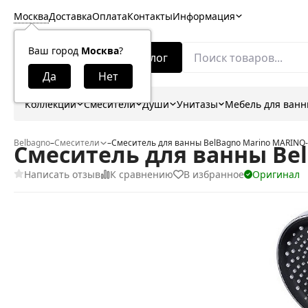
Москва
Доставка
Оплата
Контакты
Информация
Ваш город
Москва
?
Каталог
Коллекции
Смесители
Души
Унитазы
Мебель для ван
Belbagno
–
Смесители
–
Смеситель для ванны BelBagno Marino MARIN
Смеситель для ванны Be
Написать отзыв
К сравнению
В избранное
Оригинал