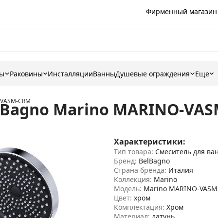
Фирменный магазин
ны
Раковины
Инсталляции
Ванны
Душевые ограждения
Еще
O-VASM-CRM
lBagno Marino MARINO-VA
Характеристики:
Тип товара:
Смеситель для ва
Бренд:
BelBagno
Страна бренда:
Италия
Коллекция:
Marino
Модель:
Marino MARINO-VAS
Цвет:
хром
Комплектация:
Хром
Материал:
латунь