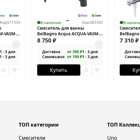
Код:
611533
В наличии
Код:
482343
В налич
ы
Смеситель для ванны
Смесител
M-VASM-
BelBagno Acqua ACQUA-VASM-
BelBagno
NERO
8 750
₽
7 310
₽
1 - 3 дня
Доставка
от 390 ₽
1 - 3 дня
Достав
1 - 3 дня
Самовывоз
от 190 ₽
1 - 3 дня
Самовы
Купить
Ку
ТОП категории
ТОП Коллек
Смесители
Uno