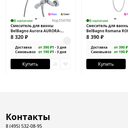
В наличии
Код:
554760
В наличии
Смеситель для ванны
Смеситель для ванн
BelBagno Aurora AURORA-
BelBagno Romana RO
VASM-CRM
8 320
₽
CRM
8 390
₽
Доставка
от 390 ₽
1 - 3 дня
Доставка
от 390 ₽
Самовывоз
от 190 ₽
1 - 3 дня
Самовывоз
от 190 ₽
Купить
Купить
Контакты
8 (495) 532-08-95