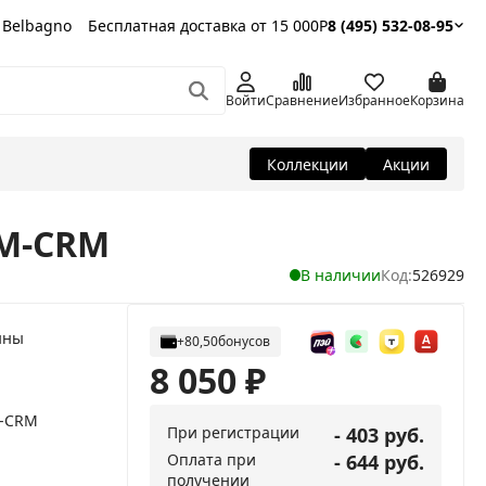
 Belbagno
Бесплатная доставка от 15 000Р
8 (495) 532-08-95
Войти
Сравнение
Избранное
Корзина
Коллекции
Акции
SM-CRM
В наличии
Код:
526929
нны
+80,50
бонусов
8 050
₽
M-CRM
При регистрации
- 403 руб.
Оплата при
- 644 руб.
получении