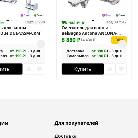
ии
Код:
526928
В наличии
Код:
307542
ь для ванны
Смеситель для ванны
 Due DUE-VASM-CRM
BelBagno Ancona ANCONA-
VASM-CRM с термостатом
8 880
₽
14 430
₽
-38%
ка
от 390 ₽
1 - 3 дня
Доставка
от 390 ₽
1 - 3 дня
воз
от 190 ₽
1 - 3 дня
Самовывоз
от 190 ₽
1 - 3 дня
пить
Купить
ции
Для покупателей
Доставка