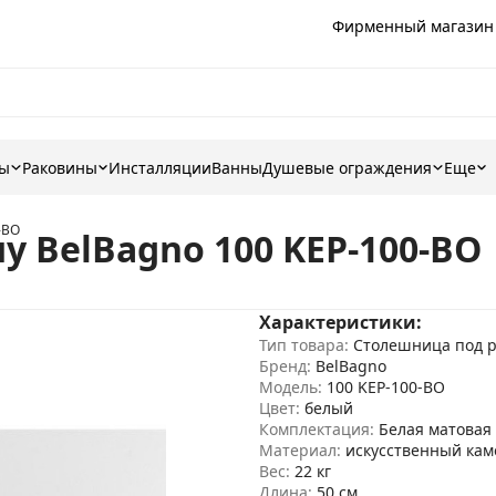
Фирменный магазин
ны
Раковины
Инсталляции
Ванны
Душевые ограждения
Еще
-BO
 BelBagno 100 KEP-100-BO
Характеристики:
Тип товара:
Столешница под 
Бренд:
BelBagno
Модель:
100 KEP-100-BO
Цвет:
белый
Комплектация:
Белая матовая
Материал:
искусственный кам
Вес:
22 кг
Длина:
50 см