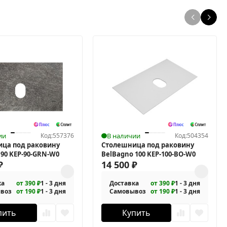
ии
Код:
557376
В наличии
Код:
504354
ца под раковину
Столешница под раковину
 90 KEP-90-GRN-W0
BelBagno 100 KEP-100-BO-W0
₽
14 500
₽
ка
от 390 ₽
1 - 3 дня
Доставка
от 390 ₽
1 - 3 дня
воз
от 190 ₽
1 - 3 дня
Самовывоз
от 190 ₽
1 - 3 дня
пить
Купить