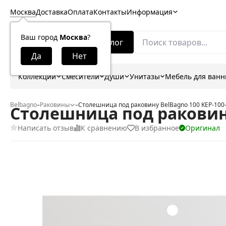
Москва
Доставка
Оплата
Контакты
Информация
Ваш город
Москва
?
Каталог
Коллекции
Смесители
Души
Унитазы
Мебель для ван
Belbagno
–
Раковины
–
Столешница под раковину BelBagno 100 KEP-100
Столешница под раковину
Написать отзыв
К сравнению
В избранное
Оригинал