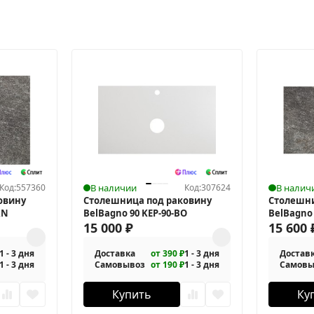
Код:
557360
В наличии
Код:
307624
В налич
овину
Столешница под раковину
Столешни
RN
BelBagno 90 KEP-90-BO
BelBagno
15 000
₽
15 600
1 - 3 дня
Доставка
от 390 ₽
1 - 3 дня
Достав
1 - 3 дня
Самовывоз
от 190 ₽
1 - 3 дня
Самовы
Купить
Ку