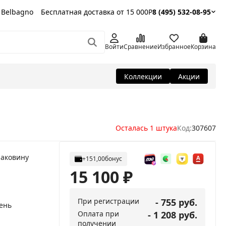
 Belbagno
Бесплатная доставка от 15 000Р
8 (495) 532-08-95
Войти
Сравнение
Избранное
Корзина
Коллекции
Акции
Осталась 1 штука
Код:
307607
раковину
+151,00
бонус
15 100
₽
При регистрации
- 755 руб.
ень
Оплата при
- 1 208 руб.
получении