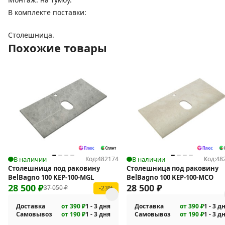
В комплекте поставки:
Столешница.
Похожие товары
В наличии
Код:
482174
В наличии
Код:
48
Столешница под раковину
Столешница под раковину
BelBagno 100 KEP-100-MGL
BelBagno 100 KEP-100-MCO
28 500
₽
28 500
₽
37 050
₽
-23%
Доставка
от 390 ₽
1 - 3 дня
Доставка
от 390 ₽
1 - 3 д
Самовывоз
от 190 ₽
1 - 3 дня
Самовывоз
от 190 ₽
1 - 3 д