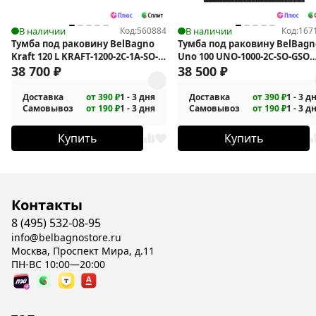
В наличии
Код:
560884
В наличии
Код:
167
Тумба под раковину BelBagno
Тумба под раковину BelBagn
Kraft 120 L KRAFT-1200-2C-1A-SO-
Uno 100 UNO-1000-2C-SO-GSO
RGB-L подвесная
38 700
₽
подвесная
38 500
₽
Доставка
от 390 ₽
1 - 3 дня
Доставка
от 390 ₽
1 - 3 д
Самовывоз
от 190 ₽
1 - 3 дня
Самовывоз
от 190 ₽
1 - 3 д
Купить
Купить
Контакты
8 (495) 532-08-95
info@belbagnostore.ru
Москва, Проспект Мира, д.11
ПН-ВС 10:00—20:00