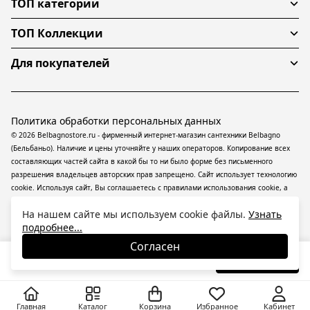
ТОП категории
ТОП Коллекции
Для покупателей
Политика обработки персональных данных
© 2026 Belbagnostore.ru - фирменный интернет-магазин сантехники Belbagno
(Бельбаньо). Наличие и цены уточняйте у наших операторов. Копирование всех
составляющих частей сайта в какой бы то ни было форме без письменного
разрешения владельцев авторских прав запрещено. Сайт использует технологию
cookie. Используя сайт, Вы соглашаетесь с правилами использования
cookie
, а
также даете согласие на обработку
персональных данных
На информационном
На нашем сайте мы используем cookie файлы.
Узнать
ресурсе применяются
рекомендательные технологии
(информационные
подробнее...
технологии предоставления информации на основе сбора, систематизации и
анализа сведений, относящихся к предпочтениям пользователей сети
Согласен
«Интернет», находящихся на территории Российской Федерации).
38 600
₽
В корзину
Главная
Каталог
Корзина
Избранное
Кабинет