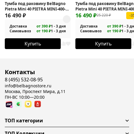
Тумба под раковину BelBagno
Тумба под раковину BelBagn
Pietra Mini 40 PIETRA MINI-400-
Pietra Mini 40 PIETRA MINI-40
1A-SO-BL-L подвесная
16 490
₽
1A-SO-BL-R подвесная
16 490
₽
25 220
₽
-3
Доставка
от 390 ₽
1 - 3 дня
Доставка
от 390 ₽
1 - 3 д
Самовывоз
от 190 ₽
1 - 3 дня
Самовывоз
от 190 ₽
1 - 3 д
Купить
Купить
Контакты
8 (495) 532-08-95
info@belbagnostore.ru
Москва, Проспект Мира, д.11
ПН-ВС 10:00—20:00
ТОП категории
ТОП Коллекции