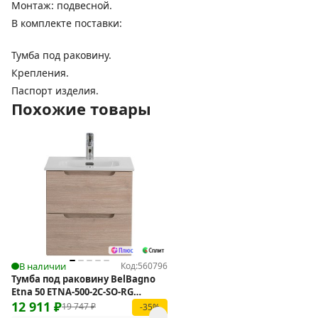
Монтаж: подвесной.
В комплекте поставки:
Тумба под раковину.
Крепления.
Паспорт изделия.
Похожие товары
В наличии
Код:
560796
Тумба под раковину BelBagno
Etna 50 ETNA-500-2C-SO-RG
подвесная
12 911
₽
19 747
₽
-35%