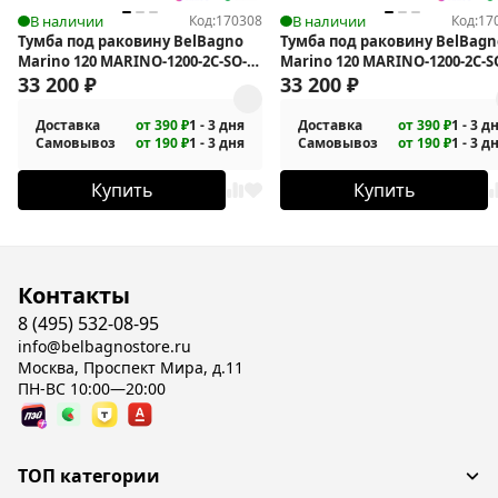
В наличии
Код:
170308
В наличии
Код:
17
Тумба под раковину BelBagno
Тумба под раковину BelBagn
Marino 120 MARINO-1200-2C-SO-
Marino 120 MARINO-1200-2C-S
RW-P подвесная
33 200
₽
RN-P подвесная
33 200
₽
Доставка
от 390 ₽
1 - 3 дня
Доставка
от 390 ₽
1 - 3 д
Самовывоз
от 190 ₽
1 - 3 дня
Самовывоз
от 190 ₽
1 - 3 д
Купить
Купить
Контакты
8 (495) 532-08-95
info@belbagnostore.ru
Москва, Проспект Мира, д.11
ПН-ВС 10:00—20:00
ТОП категории