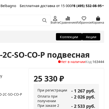
 Belbagno
Бесплатная доставка от 15 000Р
8 (495) 532-08-95
Войти
Сравнение
Избранное
Корзина
Коллекции
Акции
-2C-SO-CO-P подвесная
Нет в наличии
Код:
163444
25 330
₽
ну
При регистрации
- 1 267 руб.
0-2C-SO-CO-P
Оплата при
- 2 026 руб.
получении
При заказе 2
- 2 533 руб.