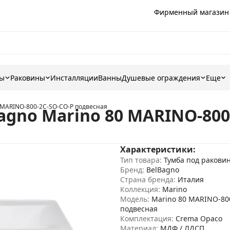
Фирменный магазин
ны
Раковины
Инсталляции
Ванны
Душевые ограждения
Еще
0 MARINO-800-2C-SO-CO-P подвесная
agno Marino 80 MARINO-800
Характеристики:
Тип товара:
Тумба под ракови
Бренд:
BelBagno
Страна бренда:
Италия
Коллекция:
Marino
Модель:
Marino 80 MARINO-80
подвесная
Комплектация:
Crema Opaco
Материал:
МДФ / ЛДСП