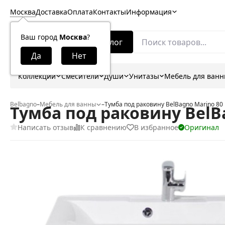
Москва
Доставка
Оплата
Контакты
Информация
Ваш город
Москва
?
Каталог
Коллекции
Смесители
Души
Унитазы
Мебель для ван
Belbagno
–
Мебель для ванны
–
Тумба под раковину BelBagno Marino 8
Тумба под раковину BelB
Написать отзыв
К сравнению
В избранное
Оригинал