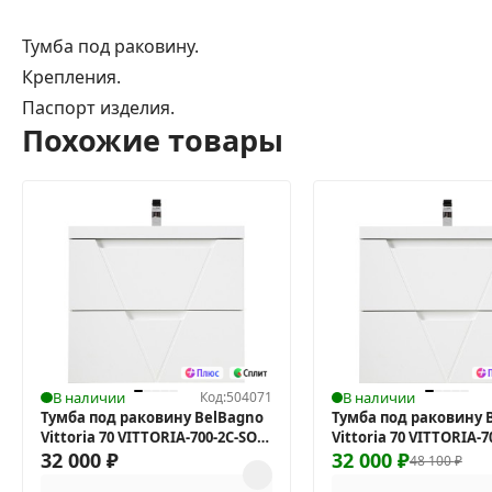
Тумба под раковину.
Крепления.
Паспорт изделия.
Похожие товары
В наличии
Код:
504071
В наличии
Тумба под раковину BelBagno
Тумба под раковину 
Vittoria 70 VITTORIA-700-2C-SO-
Vittoria 70 VITTORIA-7
BL-P подвесная
32 000
₽
BO-P подвесная
32 000
₽
48 100
₽