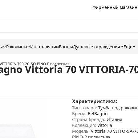
Фирменный магазин
ны
Раковины
Инсталляции
Ванны
Душевые ограждения
Еще
0 VITTORIA-700-2C-SO-PINO-P подвесная
gno Vittoria 70 VITTORIA-7
Характеристики:
Тип товара:
Тумба под ракови
Бренд:
BelBagno
Страна бренда:
Италия
Коллекция:
Vittoria
Модель:
Vittoria 70 VITTORIA-7
PINO-P подвесная