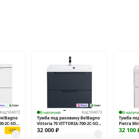
Код:
504072
В наличии
Код:
504073
В налич
BelBagno
Тумба под раковину BelBagno
Тумба по
00-2C-SO-
Vittoria 70 VITTORIA-700-2C-SO-
Pietra Mi
GO-P подвесная
32 000
₽
500AS-2C
32 100
-33%