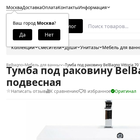
Москва
Доставка
Оплата
Контакты
Информация
Ваш город
Москва
?
Каталог
Коллекции
Смесители
Души
Унитазы
Мебель для ван
Belbagno
–
Мебель для ванны
–
Тумба под раковину BelBagno Vittoria 7
Тумба под раковину BelBa
подвесная
Написать отзыв
К сравнению
В избранное
Оригинал