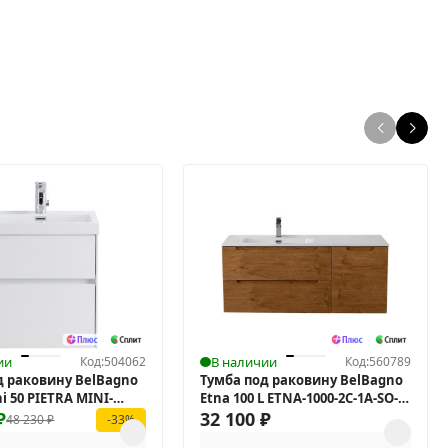
ии
Код:
504062
В наличии
Код:
560789
д раковину BelBagno
Тумба под раковину BelBagno
ni 50 PIETRA MINI-
Etna 100 L ETNA-1000-2C-1A-SO-
-SO-BL подвесная
₽
RN-L подвесная
32 100
₽
48 230
₽
-33%