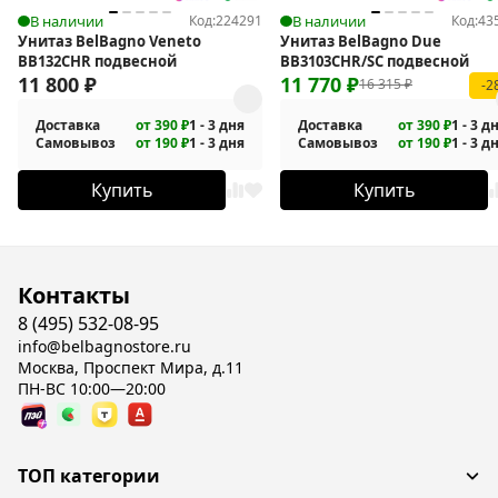
В наличии
Код:
224291
В наличии
Код:
43
Унитаз BelBagno Veneto
Унитаз BelBagno Due
BB132CHR подвесной
BB3103CHR/SC подвесной
11 800
₽
11 770
₽
16 315
₽
-2
Доставка
от 390 ₽
1 - 3 дня
Доставка
от 390 ₽
1 - 3 д
Самовывоз
от 190 ₽
1 - 3 дня
Самовывоз
от 190 ₽
1 - 3 д
Купить
Купить
Контакты
8 (495) 532-08-95
info@belbagnostore.ru
Москва, Проспект Мира, д.11
ПН-ВС 10:00—20:00
ТОП категории