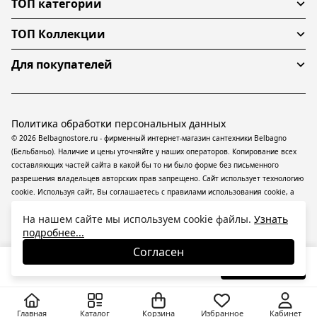
ТОП категории
ТОП Коллекции
Для покупателей
Политика обработки персональных данных
© 2026 Belbagnostore.ru - фирменный интернет-магазин сантехники Belbagno
(Бельбаньо). Наличие и цены уточняйте у наших операторов. Копирование всех
составляющих частей сайта в какой бы то ни было форме без письменного
разрешения владельцев авторских прав запрещено. Сайт использует технологию
cookie. Используя сайт, Вы соглашаетесь с правилами использования
cookie
, а
также даете согласие на обработку
персональных данных
На информационном
На нашем сайте мы используем cookie файлы.
Узнать
ресурсе применяются
рекомендательные технологии
(информационные
подробнее...
технологии предоставления информации на основе сбора, систематизации и
анализа сведений, относящихся к предпочтениям пользователей сети
Согласен
«Интернет», находящихся на территории Российской Федерации).
18 090
₽
В корзину
-27%
24 739
₽
Главная
Каталог
Корзина
Избранное
Кабинет