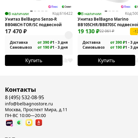
В наличии
Код:
616422
В наличии
Код:
50
Унитаз BelBagno Senso-R
Унитаз BelBagno Marino
BB046CH-TOR/SC подвесной
BB105CHR/BB870SC подвесно
17 470
₽
19 130
₽
22 061
₽
-1
Доставка
от 390 ₽
1 - 3 дня
Доставка
от 390 ₽
1 - 3 д
Самовывоз
от 190 ₽
1 - 3 дня
Самовывоз
от 190 ₽
1 - 3 д
Купить
Купить
Контакты
8 (495) 532-08-95
info@belbagnostore.ru
Москва, Проспект Мира, д.11
ПН-ВС 10:00—20:00