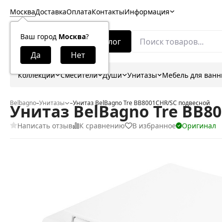
Москва
Доставка
Оплата
Контакты
Информация
Ваш город
Москва
?
Каталог
Коллекции
Смесители
Души
Унитазы
Мебель для ван
Belbagno
–
Унитазы
–
Унитаз BelBagno Tre BB8001CHR/SC подвесной
Унитаз BelBagno Tre BB8
Написать отзыв
К сравнению
В избранное
Оригинал