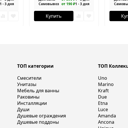
1 - 3 дня
Самовывоз
от 190 ₽
1 - 3 дня
Самовы
Купить
Ку
ТОП категории
ТОП Коллек
Смесители
Uno
Унитазы
Marino
Мебель для ванны
Kraft
Раковины
Due
Инсталляции
Etna
Души
Luce
Душевые ограждения
Amanda
Душевые поддоны
Ancona