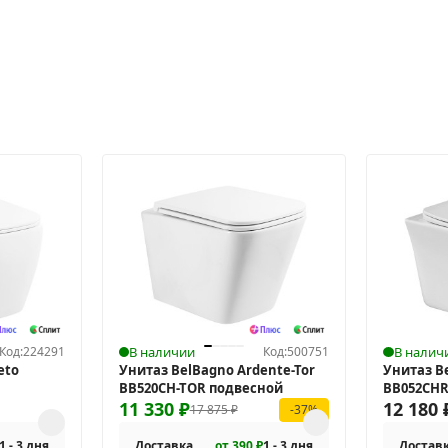
Код:
224291
В наличии
Код:
500751
В налич
eto
Унитаз BelBagno Ardente-Tor
Унитаз B
BB520CH-TOR подвесной
BB052CHR
11 330
₽
12 180
17 875
₽
-37%
1 - 3 дня
Доставка
от 390 ₽
1 - 3 дня
Достав