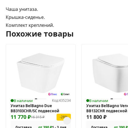
Чаша унитаза.
Крышка-сиденье.
Комплект креплений.
Похожие товары
В наличии
Код:
435234
В наличии
Унитаз BelBagno Due
Унитаз BelBagno Ven
BB3103CHR/SC подвесной
BB132CHR подвесной
11 770
₽
11 800
₽
16 315
₽
-28%
Доставка
от 390 ₽
1 - 3 дня
Доставка
от 390 ₽