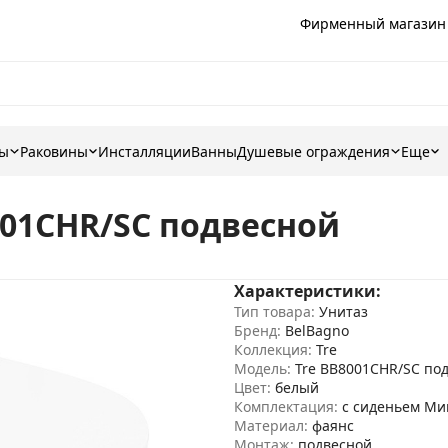
Фирменный магазин
ны
Раковины
Инсталляции
Ванны
Душевые ограждения
Еще
001CHR/SC подвесной
Характеристики:
Тип товара:
Унитаз
Бренд:
BelBagno
Коллекция:
Tre
Модель:
Tre BB8001CHR/SC по
Цвет:
белый
Комплектация:
с сиденьем Ми
Материал:
фаянс
Монтаж:
подвесной