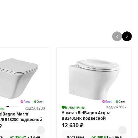
В наличии
Код:
247687
ии
Код:
561200
Унитаз BelBagno Acqua
elBagno Marmi
BB340CHR подвесной
/BB132SC подвесной
12 630
₽
₽
ка
от 390 ₽
1 - 3 дня
Доставка
от 390 ₽
1 - 3 дня